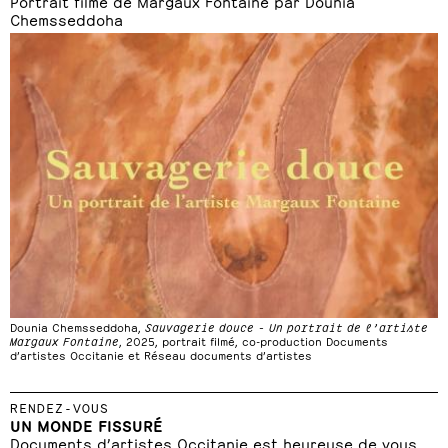
Portrait filmé de Margaux Fontaine par Dounia
Chemsseddoha
Dounia Chemsseddoha,
Sauvagerie douce - Un portrait de l’artiste
Margaux Fontaine
, 2025, portrait filmé, co-production Documents
d’artistes Occitanie et Réseau documents d’artistes
RENDEZ-VOUS
UN MONDE FISSURÉ
Documents d’artistes Occitanie est heureuse de vous