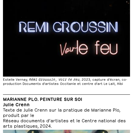
Estelle Vernay,
Rémi Groussin, Voir le feu
, 2023, capture d’écran, co-
production Documents d’artistes Occitanie et centre d’art Le Lait, Albi
MARIANNE PLO. PEINTURE SUR SOI
Julie Crenn
Texte de Julie Crenn sur la pratique de Marianne Plo,
produit par le
Réseau documents d’artistes et le Centre national des
arts plastiques, 2024.