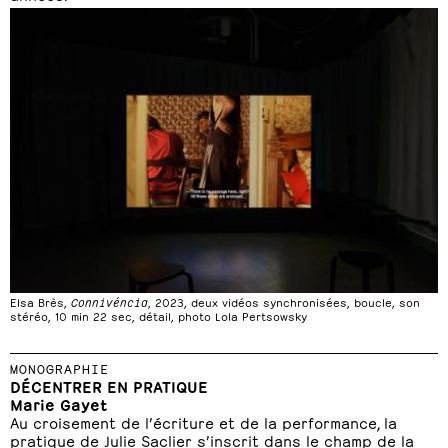
Elsa Brès,
Connivéncia
, 2023, deux vidéos synchronisées, boucle, son
stéréo, 10 min 22 sec, détail, photo Lola Pertsowsky
MONOGRAPHIE
DÉCENTRER EN PRATIQUE
Marie Gayet
Au croisement de l’écriture et de la performance, la
pratique de Julie Saclier s’inscrit dans le champ de la