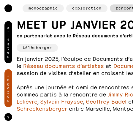
monographie
exploration
rencon
MEET UP JANVIER 2
a
r
en partenariat avec le Réseau documents d’art
t
i
s
télécharger
t
e
s
En janvier 2025, l’équipe de Documents d’a
le
Réseau documents d’artistes
et
Docume
session de visites d’atelier en croisant l
r
e
g
Après une journée et demi de rencontres et
a
r
sommes partis à la rencontre de
Jimmy Ric
d
s
Lelièvre
,
Sylvain Fraysse
,
Geoffrey Badel
e
Schreckensberger
entre Marseille, Montpel
?