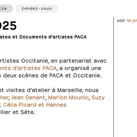
tre
rendez-vous
025
voir
le 
istes et Documents d’artistes PACA
rtistes Occitanie, en partenariat avec
nts d'artistes PACA
, a organisé une
es deux scènes de PACA et Occitanie.
 visites d’atelier à Marseille, nous
her
,
Jean Denant
,
Marion Mounic
,
Suzy
t
Célia Picard et Hannes
lier et Sète.