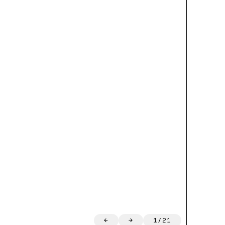
←
→
1
/
21