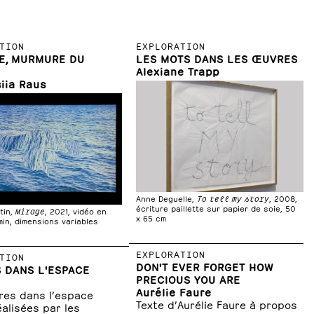
TION
EXPLORATION
NE, MURMURE DU
LES MOTS DANS LES ŒUVRES
Alexiane Trapp
iia Raus
Anne Deguelle,
To tell my story
, 2008,
écriture paillette sur papier de soie, 50
tin,
Mirage
, 2021, vidéo en
x 65 cm
min, dimensions variables
EXPLORATION
TION
DON'T EVER FORGET HOW
 DANS L'ESPACE
PRECIOUS YOU ARE
Aurélie Faure
res dans l’espace
Texte d’Aurélie Faure à propos
éalisées par les