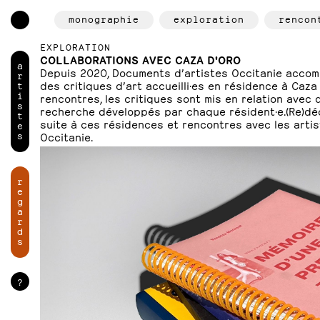
monographie
exploration
rencon
EXPLORATION
COLLABORATIONS AVEC CAZA D'ORO
a
Depuis 2020, Documents d’artistes Occitanie accom
r
des critiques d’art accueilli·es en résidence à Caza 
t
i
rencontres, les critiques sont mis en relation avec 
s
recherche développés par chaque résident·e.(Re)déc
t
suite à ces résidences et rencontres avec les arti
e
s
Occitanie.
r
e
g
a
r
d
s
?