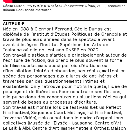
Cécile Dumas,
Portrait d’artiste d’Emmanuel Simon
, 2022, production
Réseau Documents d’artistes
AUTEUR·E
Née en 1988 à Clermont Ferrand, Cécile Dumas est
diplômée de l’Institut d’Études Politiques de Grenoble et
travaille plusieurs années dans le spectacle vivant
avant d’intégrer l’Institut Supérieur des Arts de
Toulouse où elle obtient son DNSEP en 2020.
Son travail plastique s’articule principalement autour de
l’écriture de fiction, qui prend le plus souvent la forme
de films courts, mais aussi parfois d’éditions ou
d’installation. Teintés d’absurdes, ses récits, mettent en
scène des personnages aux allures de anti-héros et
traversés par des questionnements intimes et
existentiels. On y retrouve pour motifs la quête, l’idée de
passage et de libération. Pour construire ses fictions,
elle puise dans des rencontres ou situations réelles qui
servent de bases au processus d’écriture.
Son travail est montré lors de festivals (Let us Reflect
Film Festival, Séquence Court Métrage, Fol Film Festival,
Traverse Vidéo), mais aussi dans le cadre d’expositions
collectives (Musée de l’Elysée - Lausanne, Centre d’Art
Le Lait à Albi, Centre d’Art Image/Imatge à Orthez, Maison