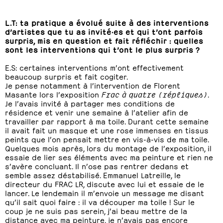
L.T: ta pratique a évolué suite à des interventions
d’artistes que tu as invité·es et qui t’ont parfois
surpris, mis en question et fait réfléchir : quelles
sont les interventions qui t’ont le plus surpris ?
E.S: certaines interventions m’ont effectivement
beaucoup surpris et fait cogiter.
Je pense notamment à l’intervention de Florent
Masante lors l’exposition
Frac à quatre (répliques)
.
Je l’avais invité à partager mes conditions de
résidence et venir une semaine à l’atelier afin de
travailler par rapport à ma toile. Durant cette semaine
il avait fait un masque et une rose immenses en tissus
peints que l’on pensait mettre en vis-à-vis de ma toile.
Quelques mois après, lors du montage de l’exposition, il
essaie de lier ses éléments avec ma peinture et rien ne
s’avère concluant. Il n’ose pas rentrer dedans et
semble assez déstabilisé. Emmanuel Latreille, le
directeur du FRAC LR, discute avec lui et essaie de le
lancer. Le lendemain il m’envoie un message me disant
qu’il sait quoi faire : il va découper ma toile ! Sur le
coup je ne suis pas serein, j’ai beau mettre de la
distance avec ma peinture, je n’avais pas encore