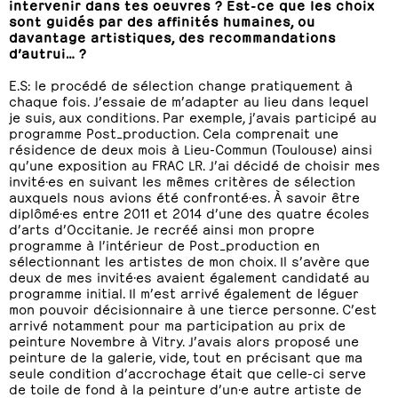
intervenir dans tes oeuvres ? Est-ce que les choix
sont guidés par des affinités humaines, ou
davantage artistiques, des recommandations
d’autrui… ?
E.S: le procédé de sélection change pratiquement à
chaque fois. J’essaie de m’adapter au lieu dans lequel
je suis, aux conditions. Par exemple, j’avais participé au
programme Post_production. Cela comprenait une
résidence de deux mois à Lieu-Commun (Toulouse) ainsi
qu’une exposition au FRAC LR. J’ai décidé de choisir mes
invité·es en suivant les mêmes critères de sélection
auxquels nous avions été confronté·es. À savoir être
diplômé·es entre 2011 et 2014 d’une des quatre écoles
d’arts d’Occitanie. Je recréé ainsi mon propre
programme à l’intérieur de Post_production en
sélectionnant les artistes de mon choix. Il s’avère que
deux de mes invité·es avaient également candidaté au
programme initial. Il m’est arrivé également de léguer
mon pouvoir décisionnaire à une tierce personne. C’est
arrivé notamment pour ma participation au prix de
peinture Novembre à Vitry. J’avais alors proposé une
peinture de la galerie, vide, tout en précisant que ma
seule condition d’accrochage était que celle-ci serve
de toile de fond à la peinture d’un·e autre artiste de