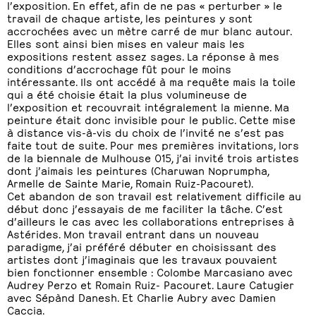
l’exposition. En effet, afin de ne pas « perturber » le
travail de chaque artiste, les peintures y sont
accrochées avec un mètre carré de mur blanc autour.
Elles sont ainsi bien mises en valeur mais les
expositions restent assez sages. La réponse à mes
conditions d’accrochage fût pour le moins
intéressante. Ils ont accédé à ma requête mais la toile
qui a été choisie était la plus volumineuse de
l’exposition et recouvrait intégralement la mienne. Ma
peinture était donc invisible pour le public. Cette mise
à distance vis-à-vis du choix de l’invité ne s’est pas
faite tout de suite. Pour mes premières invitations, lors
de la biennale de Mulhouse 015, j’ai invité trois artistes
dont j’aimais les peintures (Charuwan Noprumpha,
Armelle de Sainte Marie, Romain Ruiz-Pacouret).
Cet abandon de son travail est relativement difficile au
début donc j’essayais de me faciliter la tâche. C’est
d’ailleurs le cas avec les collaborations entreprises à
Astérides. Mon travail entrant dans un nouveau
paradigme, j’ai préféré débuter en choisissant des
artistes dont j’imaginais que les travaux pouvaient
bien fonctionner ensemble : Colombe Marcasiano avec
Audrey Perzo et Romain Ruiz- Pacouret. Laure Catugier
avec Sépànd Danesh. Et Charlie Aubry avec Damien
Caccia.