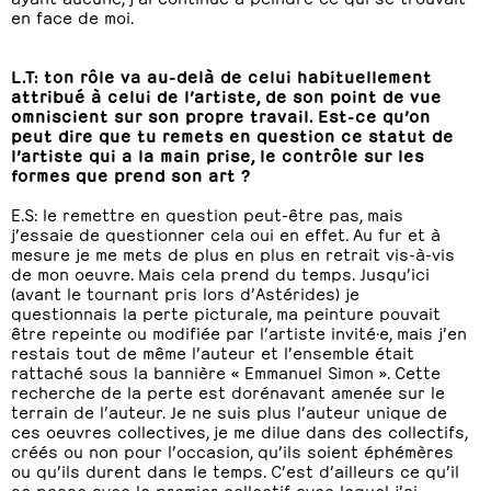
en face de moi.
L.T: ton rôle va au-delà de celui habituellement
attribué à celui de l’artiste, de son point de vue
omniscient sur son propre travail. Est-ce qu’on
peut dire que tu remets en question ce statut de
l’artiste qui a la main prise, le contrôle sur les
formes que prend son art ?
E.S: le remettre en question peut-être pas, mais
j’essaie de questionner cela oui en effet. Au fur et à
mesure je me mets de plus en plus en retrait vis-à-vis
de mon oeuvre. Mais cela prend du temps. Jusqu’ici
(avant le tournant pris lors d’Astérides) je
questionnais la perte picturale, ma peinture pouvait
être repeinte ou modifiée par l’artiste invité·e, mais j’en
restais tout de même l’auteur et l’ensemble était
rattaché sous la bannière « Emmanuel Simon ». Cette
recherche de la perte est dorénavant amenée sur le
terrain de l’auteur. Je ne suis plus l’auteur unique de
ces oeuvres collectives, je me dilue dans des collectifs,
créés ou non pour l’occasion, qu’ils soient éphémères
ou qu’ils durent dans le temps. C’est d’ailleurs ce qu’il
se passe avec le premier collectif avec lequel j’ai