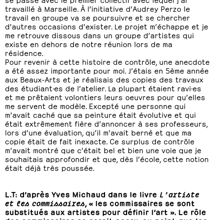
travaillé à Marseille. À l’initiative d’Audrey Perzo le
travail en groupe va se poursuivre et se chercher
d’autres occasions d’exister. Le projet m’échappe et je
me retrouve dissous dans un groupe d’artistes qui
existe en dehors de notre réunion lors de ma
résidence.
Pour revenir à cette histoire de contrôle, une anecdote
a été assez importante pour moi. J’étais en 5ème année
aux Beaux-Arts et je réalisais des copies des travaux
des étudiant·es de l’atelier. La plupart étaient ravi·es
et me prêtaient volontiers leurs oeuvres pour qu’elles
me servent de modèle. Excepté une personne qui
m’avait caché que sa peinture était évolutive et qui
était extrêmement fière d’annoncer à ses professeurs,
lors d’une évaluation, qu’il m’avait berné et que ma
copie était de fait inexacte. Ce surplus de contrôle
m’avait montré que c’était bel et bien une voie que je
souhaitais approfondir et que, dès l’école, cette notion
était déjà très poussée.
L.T: d’après Yves Michaud dans le livre
L’artiste
et les commissaires
, « les commissaires se sont
substitués aux artistes pour définir l’art ». Le rôle