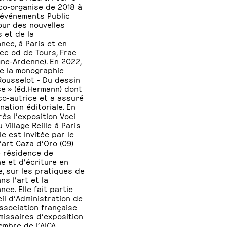
 co-organise de 2018 à
 événements Public
our des nouvelles
s et de la
nce, à Paris et en
ccc od de Tours, Frac
e-Ardenne). En 2022,
e la monographie
Rousselot - Du dessin
ce » (éd.Hermann) dont
 co-autrice et a assuré
nation éditoriale. En
rès l’exposition Voci
Village Reille à Paris
lle est Invitée par le
’art Caza d’Oro (09)
 résidence de
e et d’écriture en
e, sur les pratiques de
ans l’art et la
ce. Elle fait partie
il d’Administration de
Association française
issaires d’exposition
embre de l’AICA