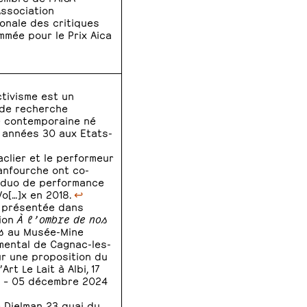
Association
ionale des critiques
ommée pour le Prix Aica
ctivisme est un
de recherche
 contemporaine né
 années 30 aux Etats-
Saclier et le performeur
anfourche ont co-
 duo de performance
Vo[…]x en 2018.
↩
 présentée dans
tion
À l’ombre de nos
s
au Musée-Mine
ental de Cagnac-les-
ur une proposition du
Art Le Lait à Albi, 17
 – 05 décembre 2024
 Dielman 23 quai du