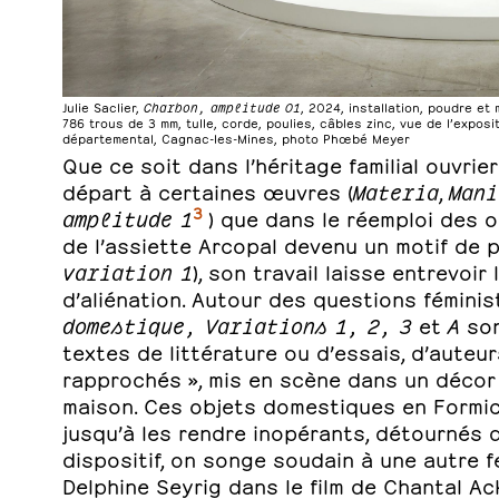
Julie Saclier,
Charbon, amplitude 01
, 2024, installation, poudre et
786 trous de 3 mm, tulle, corde, poulies, câbles zinc, vue de l’exposi
départemental, Cagnac-les-Mines, photo Phœbé Meyer
Que ce soit dans l’héritage familial ouvrier
départ à certaines œuvres (
Materia
,
Mani
3
amplitude 1
) que dans le réemploi des o
de l’assiette Arcopal devenu un motif de pa
variation 1
), son travail laisse entrevoi
d’aliénation. Autour des questions fémini
domestique, Variations 1, 2, 3
et
A
son
textes de littérature ou d’essais, d’auteur
rapprochés », mis en scène dans un décor d
maison. Ces objets domestiques en Formic
jusqu’à les rendre inopérants, détournés d
dispositif, on songe soudain à une autre f
Delphine Seyrig dans le film de Chantal A