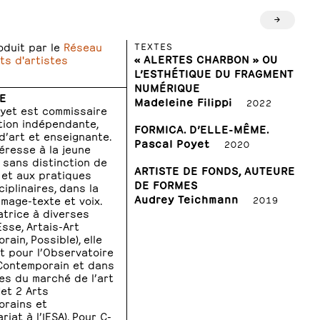
→
oduit par le
Réseau
TEXTES
« ALERTES CHARBON » OU
s d'artistes
L’ESTHÉTIQUE DU FRAGMENT
NUMÉRIQUE
E
Madeleine Filippi
2022
yet est commissaire
tion indépendante,
FORMICA. D’ELLE-MÊME.
 d’art et enseignante.
Pascal Poyet
2020
téresse à la jeune
, sans distinction de
ARTISTE DE FONDS, AUTEURE
et aux pratiques
DE FORMES
iplinaires, dans la
Audrey Teichmann
Image-texte et voix.
2019
atrice à diverses
Esse, Artais-Art
ain, Possible), elle
nt pour l’Observatoire
 Contemporain et dans
es du marché de l’art
1et 2 Arts
rains et
iat à l’IESA). Pour C-