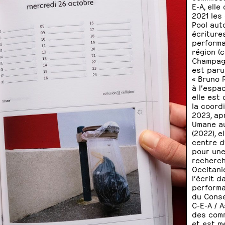
E-A, elle
2021 les
Pool aut
écriture
performa
région (
Champagn
est paru
« Bruno 
à l’espa
elle est
la coordi
2023, ap
Umane au 
(2022), e
centre d
pour une
recherch
Occitani
l’écrit d
performan
du Conse
C-E-A / 
des comm
et est m