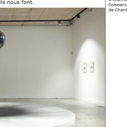
ils nous font.
Commerce
de Chant