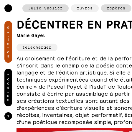
Julie Saclier
œuvres
repères
DÉCENTRER EN PRAT
a
r
Marie Gayet
t
i
s
télécharger
t
e
s
Au croisement de l’écriture et de la perfor
s’inscrit dans le champ de la poésie cont
langage et de l’édition artistique. Si ell
r
techniques expérimentées quand elle était 
e
g
écrire » de Pascal Poyet à l’isdaT de Toulo
a
r
consiste à écrire par assemblage à partir
d
s
ses créations textuelles sont autant des
d’expériences d’écriture visuelle et sonore
récoltes, inventaires, objet performatif, éc
?
d’une poétique recomposée simple, profon