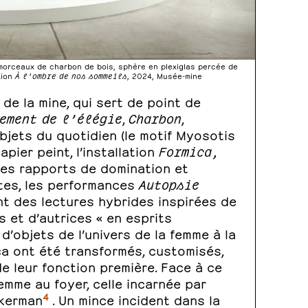
 morceaux de charbon de bois, sphère en plexiglas percée de
tion
À l’ombre de nos sommeils
, 2024, Musée-mine
 de la mine, qui sert de point de
ement de l’élégie
,
Charbon
,
bjets du quotidien (le motif Myosotis
pier peint, l’installation
Formica,
r les rapports de domination et
stes, les performances
Autopsie
t des lectures hybrides inspirées de
s et d’autrices « en esprits
’objets de l’univers de la femme à la
a ont été transformés, customisés,
e leur fonction première. Face à ce
emme au foyer, celle incarnée par
4
ckerman
. Un mince incident dans la