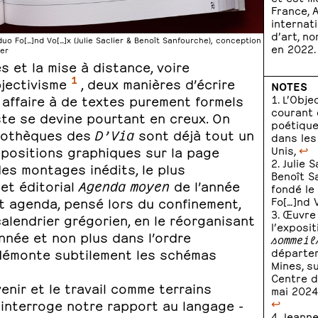
France, 
internat
d’art, n
 duo Fo[…]nd Vo[…]x (Julie Saclier & Benoît Sanfourche), conception
en 2022.
ier
s et la mise à distance, voire
1
bjectivisme
, deux manières d’écrire
NOTES
 affaire à de textes purement formels
L’Obje
courant 
iste se devine pourtant en creux. On
poétique
bliothèques des
D’Via
sont déjà tout un
dans les
ompositions graphiques sur la page
Unis,
↩
Julie 
des montages inédits, le plus
Benoît S
et éditorial
Agenda moyen
de l’année
fondé le
 agenda, pensé lors du confinement,
Fo[…]nd 
Œuvre
lendrier grégorien, en le réorganisant
l’exposi
nnée et non plus dans l’ordre
sommeil
 démonte subtilement les schémas
départem
Mines, s
Centre d’
venir et le travail comme terrains
mai 2024
r, interroge notre rapport au langage -
↩
Jeanne