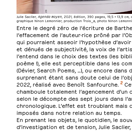
Julie Saclier,
Agenda moyen
, 2021, édition, 390 pages, 19,5 × 13,9 cm,
graphique Ninon Lemonnier, production Trois‿a, photo Ninon Lemonn
Entre le degré zéro de l’écriture de Barthe
l’effacement de l’auteur·rice prôné par l’O
qui pourraient asseoir l’hypothèse d’avoir
et dénués de subjectivité, la voix de l’art
l’entend dans le choix des textes (les bi
poème !), elle est perceptible dans les c
(Dévier, Search Poems, …), ou encore dans 
surprenant étant sans doute celui de l’obj
2
2022, réalisé avec Benoît Sanfourche.
Cet
chamboule totalement l’agencement d’un ca
selon le décompte des sept jours dans l’a
chronologique. L’effet est troublant mais
imposés dans notre relation au temps.
En prenant les objets, le quotidien, le sou
d’investigation et de tension, Julie Saclie