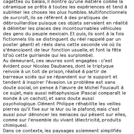
cagettes ou balais, il montre qu’une matière comme la
céramique se prête à toutes les expériences et tend à
sublimer les choses les plus humbles. Multifonctionnels
de surcroît, ils se réfèrent à des pratiques de
débrouillardise puisque ces objets servaient en réalité
à délimiter les places des incontournables véhicules
des gens du peuple mexicain. Et puis, ils sont à la fois
fictionnels (ils se distinguent du réel rappelé par un
poster géant) et réels dans cette seconde vie où ils
s’émancipent de leur fonction usuelle, et font la fête
(d’où cette guirlande qui les surplombe).
Au demeurant, ces œuvres sont engagées : c’est
évident pour Nicolas Daubanes, dont le triptyque
renvoie à un toit de prison, réalisé à partir de
barreaux sciés qui se répandent sur le support et
tendent à inspirer l’évasion. Le problème est sans
doute social, on pense à l’œuvre de Michel Foucault à
ce sujet, mais aussi métaphysique (Pascal comparaît le
monde à un cachot), et sans doute aussi
psychologique. Clément Philippe réhabilite les veilles
pierres qu’il fixe sur le Mur ou le plafond, mais c’est
aussi pour dénoncer les menaces qui pèsent sur elles,
comme sur l’ensemble du vivant (électricité, produits
chimiques).
Dans ce contexte, les paysages sciemment simplifiés