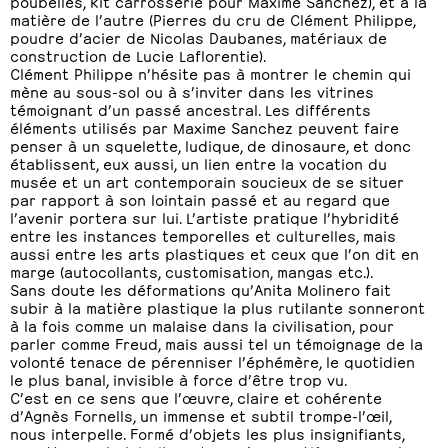
poubelles, kit carrosserie pour Maxime Sanchez), et à la
matière de l’autre (Pierres du cru de Clément Philippe,
poudre d’acier de Nicolas Daubanes, matériaux de
construction de Lucie Laflorentie).
Clément Philippe n’hésite pas à montrer le chemin qui
mène au sous-sol ou à s’inviter dans les vitrines
témoignant d’un passé ancestral. Les différents
éléments utilisés par Maxime Sanchez peuvent faire
penser à un squelette, ludique, de dinosaure, et donc
établissent, eux aussi, un lien entre la vocation du
musée et un art contemporain soucieux de se situer
par rapport à son lointain passé et au regard que
l’avenir portera sur lui. L’artiste pratique l’hybridité
entre les instances temporelles et culturelles, mais
aussi entre les arts plastiques et ceux que l’on dit en
marge (autocollants, customisation, mangas etc.).
Sans doute les déformations qu’Anita Molinero fait
subir à la matière plastique la plus rutilante sonneront
à la fois comme un malaise dans la civilisation, pour
parler comme Freud, mais aussi tel un témoignage de la
volonté tenace de pérenniser l’éphémère, le quotidien
le plus banal, invisible à force d’être trop vu.
C’est en ce sens que l’œuvre, claire et cohérente
d’Agnès Fornells, un immense et subtil trompe-l’œil,
nous interpelle. Formé d’objets les plus insignifiants,