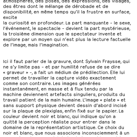
atmosphères, des poses, des expressions, des visages,
des êtres dont le mélange de dérobade et de
disponibilité, en même temps qu’il la frustre en surface,
excite
la curiosité en profondeur. La part manquante – le sexe,
l’événement, le spectacle – devient la part mystérieuse,
la troisième dimension que le spectateur invente et
explore par un moyen qui n’est plus la lecture factuelle
de l’image, mais l’imagination.
Ici il faut parler de la gravure, dont Sylvain Fraysse, qui
ne s’y limite pas – et par humilité refuse de se dire
« graveur » –, a fait un médium de prédilection. Elle lui
permet de travailler la capture vidéo exactement
comme son contraire. Les images générées
instantanément, en masse et à flux tendu par la
machine deviennent artefacts singuliers, produits du
travail patient de la main humaine. L’image « plate » et
sans support physique devient dessin d’abord incisé
sur la plaque de plexiglas, enfin fixé sur le papier. La
couleur devient noir et blanc, qui indique qu’on a
quitté la perception réaliste pour entrer dans le
domaine de la représentation artistique. Ce choix du
noir et blanc, que nous associons inconsciemment à un