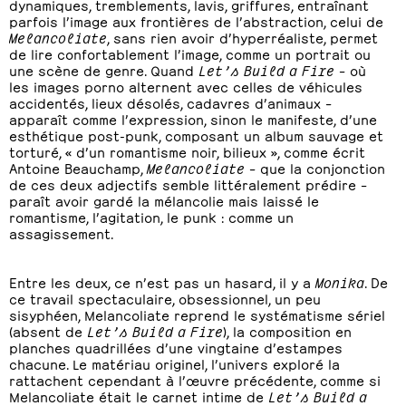
dynamiques, tremblements, lavis, griffures, entraînant
parfois l’image aux frontières de l’abstraction, celui de
Melancoliate
, sans rien avoir d’hyperréaliste, permet
de lire confortablement l’image, comme un portrait ou
une scène de genre. Quand
Let’s Build a Fire
– où
les images porno alternent avec celles de véhicules
accidentés, lieux désolés, cadavres d’animaux –
apparaît comme l’expression, sinon le manifeste, d’une
esthétique post-punk, composant un album sauvage et
torturé, « d’un romantisme noir, bilieux », comme écrit
Antoine Beauchamp,
Melancoliate
– que la conjonction
de ces deux adjectifs semble littéralement prédire –
paraît avoir gardé la mélancolie mais laissé le
romantisme, l’agitation, le punk : comme un
assagissement.
Entre les deux, ce n’est pas un hasard, il y a
Monika
. De
ce travail spectaculaire, obsessionnel, un peu
sisyphéen, Melancoliate reprend le systématisme sériel
(absent de
Let’s Build a Fire
), la composition en
planches quadrillées d’une vingtaine d’estampes
chacune. Le matériau originel, l’univers exploré la
rattachent cependant à l’œuvre précédente, comme si
Melancoliate était le carnet intime de
Let’s Build a