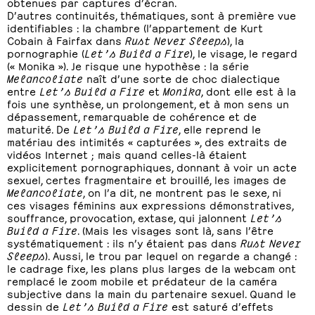
obtenues par captures d’écran.
D’autres continuités, thématiques, sont à première vue
identifiables : la chambre (l’appartement de Kurt
Cobain à Fairfax dans
Rust Never Sleeps
), la
pornographie (
Let’s Build a Fire
), le visage, le regard
(« Monika »). Je risque une hypothèse : la série
Melancoliate
naît d’une sorte de choc dialectique
entre
Let’s Build a Fire
et
Monika
, dont elle est à la
fois une synthèse, un prolongement, et à mon sens un
dépassement, remarquable de cohérence et de
maturité. De
Let’s Build a Fire
, elle reprend le
matériau des intimités « capturées », des extraits de
vidéos Internet ; mais quand celles-là étaient
explicitement pornographiques, donnant à voir un acte
sexuel, certes fragmentaire et brouillé, les images de
Melancoliate
, on l’a dit, ne montrent pas le sexe, ni
ces visages féminins aux expressions démonstratives,
souffrance, provocation, extase, qui jalonnent
Let’s
Build a Fire
. (Mais les visages sont là, sans l’être
systématiquement : ils n’y étaient pas dans
Rust Never
Sleeps
). Aussi, le trou par lequel on regarde a changé :
le cadrage fixe, les plans plus larges de la webcam ont
remplacé le zoom mobile et prédateur de la caméra
subjective dans la main du partenaire sexuel. Quand le
dessin de
Let’s Build a Fire
est saturé d’effets