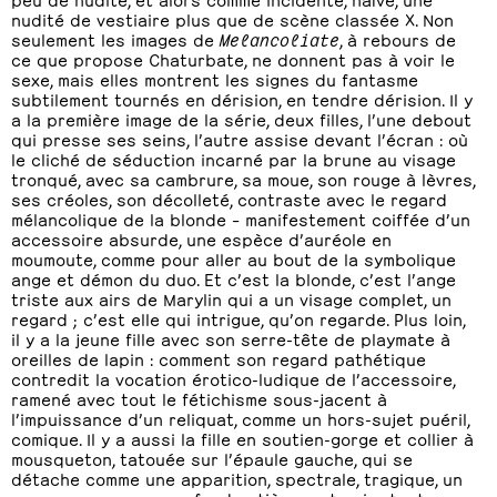
nudité de vestiaire plus que de scène classée X. Non
seulement les images de
Melancoliate
, à rebours de
ce que propose Chaturbate, ne donnent pas à voir le
sexe, mais elles montrent les signes du fantasme
subtilement tournés en dérision, en tendre dérision. Il y
a la première image de la série, deux filles, l’une debout
qui presse ses seins, l’autre assise devant l’écran : où
le cliché de séduction incarné par la brune au visage
tronqué, avec sa cambrure, sa moue, son rouge à lèvres,
ses créoles, son décolleté, contraste avec le regard
mélancolique de la blonde – manifestement coiffée d’un
accessoire absurde, une espèce d’auréole en
moumoute, comme pour aller au bout de la symbolique
ange et démon du duo. Et c’est la blonde, c’est l’ange
triste aux airs de Marylin qui a un visage complet, un
regard ; c’est elle qui intrigue, qu’on regarde. Plus loin,
il y a la jeune fille avec son serre-tête de playmate à
oreilles de lapin : comment son regard pathétique
contredit la vocation érotico-ludique de l’accessoire,
ramené avec tout le fétichisme sous-jacent à
l’impuissance d’un reliquat, comme un hors-sujet puéril,
comique. Il y a aussi la fille en soutien-gorge et collier à
mousqueton, tatouée sur l’épaule gauche, qui se
détache comme une apparition, spectrale, tragique, un