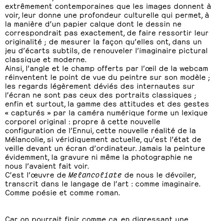
extrêmement contemporaines que les images donnent à
voir, leur donne une profondeur culturelle qui permet, à
la manière d’un papier calque dont le dessin ne
correspondrait pas exactement, de faire ressortir leur
originalité ; de mesurer la façon qu’elles ont, dans un
jeu d’écarts subtils, de renouveler l’imaginaire pictural
classique et moderne.
Ainsi, l’angle et le champ offerts par l’œil de la webcam
réinventent le point de vue du peintre sur son modèle ;
les regards légèrement déviés des internautes sur
l’écran ne sont pas ceux des portraits classiques ;
enfin et surtout, la gamme des attitudes et des gestes
« capturés » par la caméra numérique forme un lexique
corporel original : propre à cette nouvelle
configuration de l’Ennui, cette nouvelle réalité de la
Mélancolie, si véridiquement actuelle, qu’est l’état de
veille devant un écran d’ordinateur. Jamais la peinture
évidemment, la gravure ni même la photographie ne
nous l’avaient fait voir.
C’est l’œuvre de
Melancoliate
de nous le dévoiler,
transcrit dans le langage de l’art : comme imaginaire.
Comme poésie et comme roman.
Car on pourrait finir comme ça, en digressant une