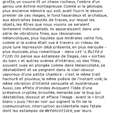
grotte, un couvre-lit un chaos rocheux, l’ombre d’un
genou une échine montagneuse. Comme si la géologie,
plus ancienne mémoire qui soit, avait fourni le dessin
premier de ces images, le fond hasardeux et archaïque,
aux abstraites beautés de traces, sur lequel les
objets, les êtres que nous voyons se seraient
lentement individualisés. Ils apparaissent dans une
série de vibrations fines, aux résonances
mélancoliques, plus liquides que minérales cette fois,
comme si la scène était vue à travers un rideau de
pluie (une impression déjà présente, en plus marquée –
plus musicale, plus romantique – dans
Let’s Build a
Fire
). On pense aux estampes de Degas, ces « sorties
du bain » et autres scènes d’intérieur, où des filles,
souvent vues en plongée comme dans Melancoliate, se
déshabillent et se peignent dans le clair-obscur
vaporeux d’une petite chambre : c’est le même trait
hachuré et pluvieux, la même poésie de l’instant volé, la
même vibration d’intimité sensuelle et mystérieuse.
Aussi, ces effets d’ondes évoquent l’idée d’une
présence cryptée, brouillée, menacée par le bug qui
déstabilise, dissout et efface l’image : avant le « bruit
blanc » puis l’écran noir qui signent la fin de la
communication, interruption accidentelle mais fatale
dont les estampes de
Melancoliate
, par leurs