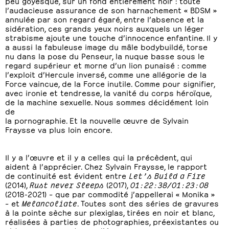
peu goyesque, sur un fond entièrement noir : toute
l’audacieuse assurance de son harnachement « BDSM »
annulée par son regard égaré, entre l’absence et la
sidération, ces grands yeux noirs auxquels un léger
strabisme ajoute une touche d’innocence enfantine. Il y
a aussi la fabuleuse image du mâle bodybuildé, torse
nu dans la pose du Penseur, la nuque basse sous le
regard supérieur et morne d’un lion punaisé : comme
l’exploit d’Hercule inversé, comme une allégorie de la
Force vaincue, de la Force inutile. Comme pour signifier,
avec ironie et tendresse, la vanité du corps héroïque,
de la machine sexuelle. Nous sommes décidément loin
de
la pornographie. Et la nouvelle œuvre de Sylvain
Fraysse va plus loin encore.
Il y a l’œuvre et il y a celles qui la précèdent, qui
aident à l’apprécier. Chez Sylvain Fraysse, le rapport
de continuité est évident entre
Let’s Build a Fire
(2014),
Rust never Sleeps
(2017),
01:22:38/01:23:08
(2018-2021) – que par commodité j’appellerai « Monika »
– et
Melancoliate
. Toutes sont des séries de gravures
à la pointe sèche sur plexiglas, tirées en noir et blanc,
réalisées à parties de photographies, préexistantes ou