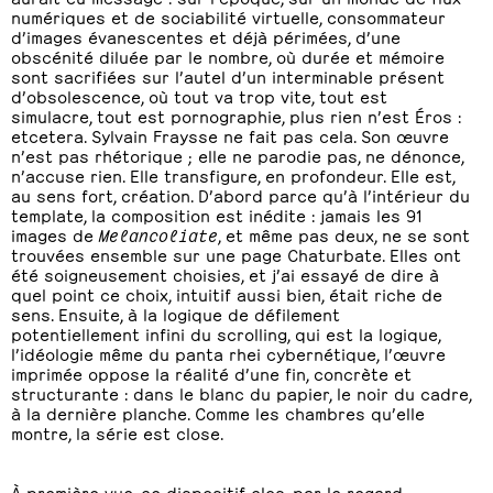
numériques et de sociabilité virtuelle, consommateur
d’images évanescentes et déjà périmées, d’une
obscénité diluée par le nombre, où durée et mémoire
sont sacrifiées sur l’autel d’un interminable présent
d’obsolescence, où tout va trop vite, tout est
simulacre, tout est pornographie, plus rien n’est Éros :
etcetera. Sylvain Fraysse ne fait pas cela. Son œuvre
n’est pas rhétorique ; elle ne parodie pas, ne dénonce,
n’accuse rien. Elle transfigure, en profondeur. Elle est,
au sens fort, création. D’abord parce qu’à l’intérieur du
template, la composition est inédite : jamais les 91
images de
Melancoliate
, et même pas deux, ne se sont
trouvées ensemble sur une page Chaturbate. Elles ont
été soigneusement choisies, et j’ai essayé de dire à
quel point ce choix, intuitif aussi bien, était riche de
sens. Ensuite, à la logique de défilement
potentiellement infini du scrolling, qui est la logique,
l’idéologie même du panta rhei cybernétique, l’œuvre
imprimée oppose la réalité d’une fin, concrète et
structurante : dans le blanc du papier, le noir du cadre,
à la dernière planche. Comme les chambres qu’elle
montre, la série est close.
À première vue, ce dispositif clos, par le regard