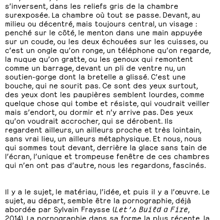
s’inversent, dans les reliefs gris de la chambre
surexposée. La chambre où tout se passe. Devant, au
milieu ou décentré, mais toujours central, un visage :
penché sur le côté, le menton dans une main appuyée
sur un coude, ou les deux échouées sur les cuisses, ou
c’est un ongle qu’on ronge, un téléphone qu’on regarde,
la nuque qu’on gratte, ou les genoux qui remontent
comme un barrage, devant un pli de ventre nu, un
soutien-gorge dont la bretelle a glissé. C’est une
bouche, qui ne sourit pas. Ce sont des yeux surtout,
des yeux dont les paupières semblent lourdes, comme
quelque chose qui tombe et résiste, qui voudrait veiller
mais s’endort, ou dormir et n’y arrive pas. Des yeux
qu’on voudrait accrocher, qui se dérobent. Ils
regardent ailleurs, un ailleurs proche et très lointain,
sans vrai lieu, un ailleurs métaphysique. Et nous, nous
qui sommes tout devant, derrière la glace sans tain de
l’écran, l’unique et trompeuse fenêtre de ces chambres
qui n’en ont pas d’autre, nous les regardons, fascinés.
Il y a le sujet, le matériau, l’idée, et puis il y a l’œuvre. Le
sujet, au départ, semble être la pornographie, déjà
abordée par Sylvain Fraysse (
Let’s Build a Fire
,
2014). La pornographie dans sa forme la plus récente, la