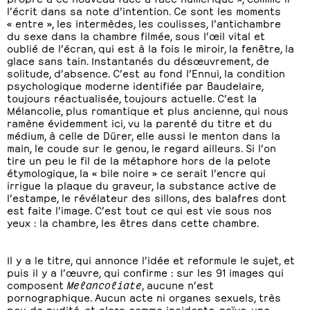
l’écrit dans sa note d’intention. Ce sont les moments
« entre », les intermèdes, les coulisses, l’antichambre
du sexe dans la chambre filmée, sous l’œil vital et
oublié de l’écran, qui est à la fois le miroir, la fenêtre, la
glace sans tain. Instantanés du désœuvrement, de
solitude, d’absence. C’est au fond l’Ennui, la condition
psychologique moderne identifiée par Baudelaire,
toujours réactualisée, toujours actuelle. C’est la
Mélancolie, plus romantique et plus ancienne, qui nous
ramène évidemment ici, vu la parenté du titre et du
médium, à celle de Dürer, elle aussi le menton dans la
main, le coude sur le genou, le regard ailleurs. Si l’on
tire un peu le fil de la métaphore hors de la pelote
étymologique, la « bile noire » ce serait l’encre qui
irrigue la plaque du graveur, la substance active de
l’estampe, le révélateur des sillons, des balafres dont
est faite l’image. C’est tout ce qui est vie sous nos
yeux : la chambre, les êtres dans cette chambre.
Il y a le titre, qui annonce l’idée et reformule le sujet, et
puis il y a l’œuvre, qui confirme : sur les 91 images qui
composent
Melancoliate
, aucune n’est
pornographique. Aucun acte ni organes sexuels, très
peu de nudité, et alors comme incidente, naïve, une