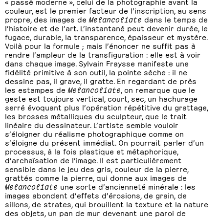
« passé moderne », celui de la photographie avant la
couleur, est le premier facteur de l’inscription, au sens
propre, des images de
Melancoliate
dans le temps de
l’histoire et de l’art. L’instantané peut devenir durée, le
fugace, durable, la transparence, épaisseur et mystère.
Voilà pour la formule ; mais l’énoncer ne suffit pas à
rendre l’ampleur de la transfiguration : elle est à voir
dans chaque image. Sylvain Fraysse manifeste une
fidélité primitive à son outil, la pointe sèche : il ne
dessine pas, il grave, il gratte. En regardant de près
les estampes de
Melancoliate
, on remarque que le
geste est toujours vertical, court, sec, un hachurage
serré évoquant plus l’opération répétitive du grattage,
les brosses métalliques du sculpteur, que le trait
linéaire du dessinateur. L’artiste semble vouloir
s’éloigner du réalisme photographique comme on
s’éloigne du présent immédiat. On pourrait parler d’un
processus, à la fois plastique et métaphorique,
d’archaïsation de l’image. Il est particulièrement
sensible dans le jeu des gris, couleur de la pierre,
grattés comme la pierre, qui donne aux images de
Melancoliate
une sorte d’ancienneté minérale : les
images abondent d’effets d’érosions, de grain, de
sillons, de strates, qui brouillent la texture et la nature
des objets, un pan de mur devenant une paroi de