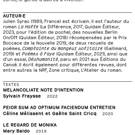
AUTEUR·E
Julien Syrac (1989, France) est écrivain. Il est l’auteur du
roman
La Halle
(La Différence, 2017, Quidam Éditeur,
2023, pour l’édition de poche), des nouvelles Berlin
On/Off (Quidam Éditeur, 2018) récompensées par le Prix
Boccace de la Nouvelle 2019, de deux recueils de
poèmes,
Complainte du mangeur solitaire
(Gallimard,
2019) et
Poèmes à Faye
(Quidam Éditeur, 2021), ainsi que
d’un essai,
Déshumanité
, paru en 2021 aux Éditions du
Canoë. Il écrit également pour différentes revues, dont
entre autres la NRF, Zone critique, L’Atelier du roman.
TEXTES
MELANCOLIATE NOTE D'INTENTION
Sylvain Fraysse
2022
PEIOR SUM AD OPTIMUM FACIENDUM ENTRETIEN
Céline Mélissent et Gaëlle Saint Cricq
2020
LE REGARD DE MONIKA
Mary Baldo
2019