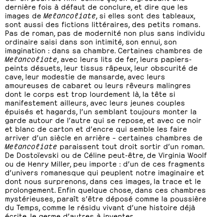
dernière fois à défaut de conclure, et dire que les
images de
Melancoliate
, si elles sont des tableaux,
sont aussi des fictions littéraires, des petits romans.
Pas de roman, pas de modernité non plus sans individu
ordinaire saisi dans son intimité, son ennui, son
imagination : dans sa chambre. Certaines chambres de
Melancoliate
, avec leurs lits de fer, leurs papiers-
peints désuets, leur tissus râpeux, leur obscurité de
cave, leur modestie de mansarde, avec leurs
amoureuses de cabaret ou leurs rêveurs malingres
dont le corps est trop lourdement là, la tête si
manifestement ailleurs, avec leurs jeunes couples
épuisés et hagards, l’un semblant toujours monter la
garde autour de l’autre qui se repose, et avec ce noir
et blanc de carton et d’encre qui semble les faire
arriver d’un siècle en arrière – certaines chambres de
Melancoliate
paraissent tout droit sortir d’un roman.
De Dostoïevski ou de Céline peut-être, de Virginia Woolf
ou de Henry Miller, peu importe : d’un de ces fragments
d’univers romanesque qui peuplent notre imaginaire et
dont nous surprenons, dans ces images, la trace et le
prolongement. Enfin quelque chose, dans ces chambres
mystérieuses, paraît s’être déposé comme la poussière
du Temps, comme le résidu vivant d’une histoire déjà
écrite, le germe d’autres à inventer.