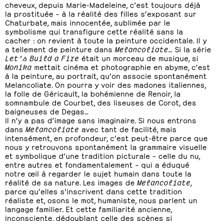
cheveux, depuis Marie-Madeleine, c’est toujours déjà
la prostituée – à la réalité des filles s’exposant sur
Chaturbate, mais innocentée, sublimée par le
symbolisme qui transfigure cette réalité sans la
cacher : on revient à toute la peinture occidentale. Il y
a tellement de peinture dans
Melancoliate
… Si la série
Let’s Build a Fire
était un morceau de musique, si
Monika
mettait cinéma et photographie en abyme, c’est
à la peinture, au portrait, qu’on associe spontanément
Melancoliate. On pourra y voir des madones italiennes,
la folle de Géricault, la bohémienne de Renoir, la
somnambule de Courbet, des liseuses de Corot, des
baigneuses de Degas…
Il n’y a pas d’image sans imaginaire. Si nous entrons
dans
Melancoliate
avec tant de facilité, mais
intensément, en profondeur, c’est peut-être parce que
nous y retrouvons spontanément la grammaire visuelle
et symbolique d’une tradition picturale – celle du nu,
entre autres et fondamentalement – qui a éduqué
notre œil à regarder le sujet humain dans toute la
réalité de sa nature. Les images de
Melancoliate
,
parce qu’elles s’inscrivent dans cette tradition
réaliste et, osons le mot, humaniste, nous parlent un
langage familier. Et cette familiarité ancienne,
inconsciente, dédoublant celle des scènes si