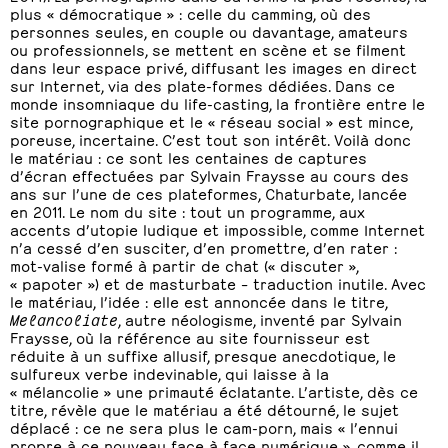
plus « démocratique » : celle du camming, où des
personnes seules, en couple ou davantage, amateurs
ou professionnels, se mettent en scène et se filment
dans leur espace privé, diffusant les images en direct
sur Internet, via des plate-formes dédiées. Dans ce
monde insomniaque du life-casting, la frontière entre le
site pornographique et le « réseau social » est mince,
poreuse, incertaine. C’est tout son intérêt. Voilà donc
le matériau : ce sont les centaines de captures
d’écran effectuées par Sylvain Fraysse au cours des
ans sur l’une de ces plateformes, Chaturbate, lancée
en 2011. Le nom du site : tout un programme, aux
accents d’utopie ludique et impossible, comme Internet
n’a cessé d’en susciter, d’en promettre, d’en rater :
mot-valise formé à partir de chat (« discuter »,
« papoter ») et de masturbate – traduction inutile. Avec
le matériau, l’idée : elle est annoncée dans le titre,
Melancoliate
, autre néologisme, inventé par Sylvain
Fraysse, où la référence au site fournisseur est
réduite à un suffixe allusif, presque anecdotique, le
sulfureux verbe indevinable, qui laisse à la
« mélancolie » une primauté éclatante. L’artiste, dès ce
titre, révèle que le matériau a été détourné, le sujet
déplacé : ce ne sera plus le cam-porn, mais « l’ennui
propre à ce nouveau face à face numérique », comme il