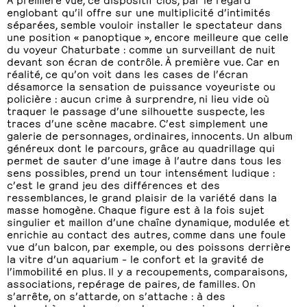
englobant qu’il offre sur une multiplicité d’intimités
séparées, semble vouloir installer le spectateur dans
une position « panoptique », encore meilleure que celle
du voyeur Chaturbate : comme un surveillant de nuit
devant son écran de contrôle. À première vue. Car en
réalité, ce qu’on voit dans les cases de l’écran
désamorce la sensation de puissance voyeuriste ou
policière : aucun crime à surprendre, ni lieu vide où
traquer le passage d’une silhouette suspecte, les
traces d’une scène macabre. C’est simplement une
galerie de personnages, ordinaires, innocents. Un album
généreux dont le parcours, grâce au quadrillage qui
permet de sauter d’une image à l’autre dans tous les
sens possibles, prend un tour intensément ludique :
c’est le grand jeu des différences et des
ressemblances, le grand plaisir de la variété dans la
masse homogène. Chaque figure est à la fois sujet
singulier et maillon d’une chaîne dynamique, modulée et
enrichie au contact des autres, comme dans une foule
vue d’un balcon, par exemple, ou des poissons derrière
la vitre d’un aquarium – le confort et la gravité de
l’immobilité en plus. Il y a recoupements, comparaisons,
associations, repérage de paires, de familles. On
s’arrête, on s’attarde, on s’attache : à des