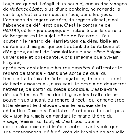
toujours quand il s’agit d’un couple), aucun des visages
de
Melancoliate
, plus d’une centaine, ne regarde la
caméra, c’est-à-dire nous, en face, dans les yeux.
L’absence de regard caméra, de regard direct, c’est
l’absence de défi érotique. C’est le contraire de
Monika
, où le « jeu scopique » instauré par la caméra
de Bergman est le sujet même de l’œuvre : il faut
soutenir le regard de Harriet/Monika, démultiplié en
centaines d’images qui sont autant de tentations et
d’énigmes, autant de formulations d’une même énigme
universelle et obsédante. Alors j’imagine que Sylvain
Fraysse,
après ces centaines d’heures passées à affronter le
regard de Monika – dans une sorte de duel qui
tiendrait à la fois de l’interrogatoire, de la corrida et
de l’acte amoureux –, aura senti le besoin de desserrer
l’étreinte, de sortir du piège scopique. C’est-à-dire
déposséder les êtres dont il grave les traits de ce
pouvoir subjuguant du regard direct : qui engage trop
littéralement le dialogue dans le langage de la
séduction. Comme si l’artiste – à rebours du parti-pris
de « Monika », mais en gardant le grand thème du
visage, féminin surtout, et c’est pourquoi la
comparaison me semble éclairante – avait voulu que
ses personnages, déjà délivrés de l’exhibition sexuelle,