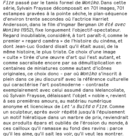
Fire
passé par le tamis formel de
Monika
. Dans cette
série, Sylvain Fraysse décomposait en 701 images, 701
estampes gravées à la pointe sèche, le plan-séquence
d’environ trente secondes où l’actrice Harriet
Andersson, dans le film d’Ingmar Bergman
Un été avec
Monika
(1952), fixe longuement l’objectif-spectateur.
Regard inoubliable, considéré, à tort paraît-il, comme le
premier « regard caméra » de l’histoire du cinéma, et
dont Jean-Luc Godard disait qu’il était aussi, de la
même histoire, le plus triste. Ce choix d’une image
« culte » tirée d’une œuvre d’art qui l’est autant, et
comme sacralisée encore par sa démultiplication en
centaines de miniatures comme autant d’icônes
originales, ce choix donc – par où
Monika
s’inscrit à
plein dans ce jeu discursif avec la référence culturelle
qui caractérise l’art postmoderne – contraste
exemplairement avec celui assumé dans Melancoliate,
où Sylvain Fraysse, délaissant l’objet « noble », revient
à ses premières amours, au matériau numérique
anonyme et licencieux de
Let’s Build a Fire
. Comme
un sculpteur, après avoir répété jusqu’à l’épuisement
un motif hiératique dans un marbre de prix, reviendrait
aux produits épars et oubliés de l’érosion du monde, à
ces cailloux qu’il ramasse au fond des ravins : parce
qu’il les aime, qu’il sait les voir, qu’il veut les montrer.