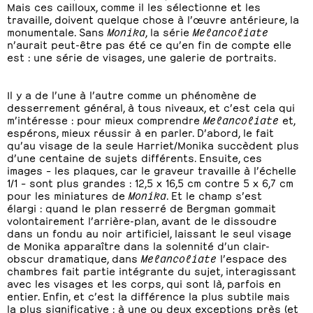
Mais ces cailloux, comme il les sélectionne et les
travaille, doivent quelque chose à l’œuvre antérieure, la
monumentale. Sans
Monika
, la série
Melancoliate
n’aurait peut-être pas été ce qu’en fin de compte elle
est : une série de visages, une galerie de portraits.
Il y a de l’une à l’autre comme un phénomène de
desserrement général, à tous niveaux, et c’est cela qui
m’intéresse : pour mieux comprendre
Melancoliate
et,
espérons, mieux réussir à en parler. D’abord, le fait
qu’au visage de la seule Harriet/Monika succèdent plus
d’une centaine de sujets différents. Ensuite, ces
images – les plaques, car le graveur travaille à l’échelle
1/1 – sont plus grandes : 12,5 x 16,5 cm contre 5 x 6,7 cm
pour les miniatures de
Monika
. Et le champ s’est
élargi : quand le plan resserré de Bergman gommait
volontairement l’arrière-plan, avant de le dissoudre
dans un fondu au noir artificiel, laissant le seul visage
de Monika apparaître dans la solennité d’un clair-
obscur dramatique, dans
Melancoliate
l’espace des
chambres fait partie intégrante du sujet, interagissant
avec les visages et les corps, qui sont là, parfois en
entier. Enfin, et c’est la différence la plus subtile mais
la plus significative : à une ou deux exceptions près (et