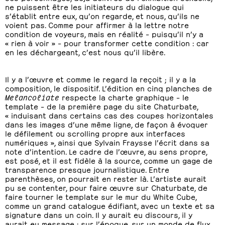
ne puissent être les initiateurs du dialogue qui
s’établit entre eux, qu’on regarde, et nous, qu’ils ne
voient pas. Comme pour affirmer à la lettre notre
condition de voyeurs, mais en réalité – puisqu’il n’y a
« rien à voir » – pour transformer cette condition : car
en les déchargeant, c’est nous qu’il libère.
Il y a l’œuvre et comme le regard la reçoit ; il y a la
composition, le dispositif. L’édition en cinq planches de
Melancoliate
respecte la charte graphique – le
template – de la première page du site Chaturbate,
« induisant dans certains cas des coupes horizontales
dans les images d’une même ligne, de façon à évoquer
le défilement ou scrolling propre aux interfaces
numériques », ainsi que Sylvain Fraysse l’écrit dans sa
note d’intention. Le cadre de l’œuvre, au sens propre,
est posé, et il est fidèle à la source, comme un gage de
transparence presque journalistique. Entre
parenthèses, on pourrait en rester là. L’artiste aurait
pu se contenter, pour faire œuvre sur Chaturbate, de
faire tourner le template sur le mur du White Cube,
comme un grand catalogue édifiant, avec un texte et sa
signature dans un coin. Il y aurait eu discours, il y
aurait eu message : sur l’époque, sur un monde de flux