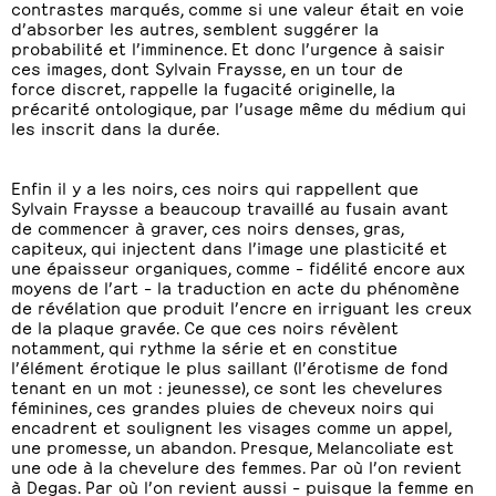
contrastes marqués, comme si une valeur était en voie
d’absorber les autres, semblent suggérer la
probabilité et l’imminence. Et donc l’urgence à saisir
ces images, dont Sylvain Fraysse, en un tour de
force discret, rappelle la fugacité originelle, la
précarité ontologique, par l’usage même du médium qui
les inscrit dans la durée.
Enfin il y a les noirs, ces noirs qui rappellent que
Sylvain Fraysse a beaucoup travaillé au fusain avant
de commencer à graver, ces noirs denses, gras,
capiteux, qui injectent dans l’image une plasticité et
une épaisseur organiques, comme – fidélité encore aux
moyens de l’art – la traduction en acte du phénomène
de révélation que produit l’encre en irriguant les creux
de la plaque gravée. Ce que ces noirs révèlent
notamment, qui rythme la série et en constitue
l’élément érotique le plus saillant (l’érotisme de fond
tenant en un mot : jeunesse), ce sont les chevelures
féminines, ces grandes pluies de cheveux noirs qui
encadrent et soulignent les visages comme un appel,
une promesse, un abandon. Presque, Melancoliate est
une ode à la chevelure des femmes. Par où l’on revient
à Degas. Par où l’on revient aussi – puisque la femme en