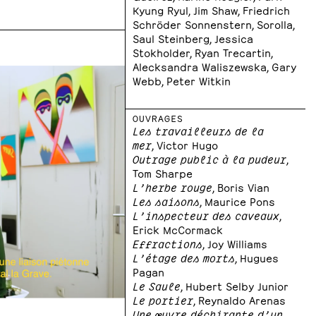
Kyung Ryul, Jim Shaw, Friedrich
Schröder Sonnenstern, Sorolla,
Saul Steinberg, Jessica
Stokholder, Ryan Trecartin,
Alecksandra Waliszewska, Gary
Webb, Peter Witkin
OUVRAGES
Les travailleurs de la
mer
, Victor Hugo
Outrage public à la pudeur
,
Tom Sharpe
L’herbe rouge
, Boris Vian
Les saisons
, Maurice Pons
L’inspecteur des caveaux
,
Erick McCormack
Effractions
, Joy Williams
L’étage des morts
, Hugues
Pagan
Le Saule
, Hubert Selby Junior
Le portier
, Reynaldo Arenas
Une œuvre déchirante d’un