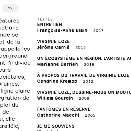
cv
TEXTES
réatures
ENTRETIEN
uations
Françoise-Aline Blain
2017
onde se
et de la
VIRGINIE LOZE
Jérôme Carrié
appelle les
2019
nderground.
UN ÉCOSYSTÈME EN RÉGION. L’ARTISTE 
t l’individu
Marianne Derrien
2018
Leurs
À PROPOS DU TRAVAIL DE VIRGINIE LOZE
ciétales,
Cendrine Krempp
2012
raines.
ligne claire
VIRGINIE LOZE, DESSINE-NOUS UN MOUT
égration de
William Gourdin
2008
mploi du
FANTÔMES EN RÉSERVE
s de
Catherine Macchi
2005
, elle
rallèle,
JE ME SOUVIENS