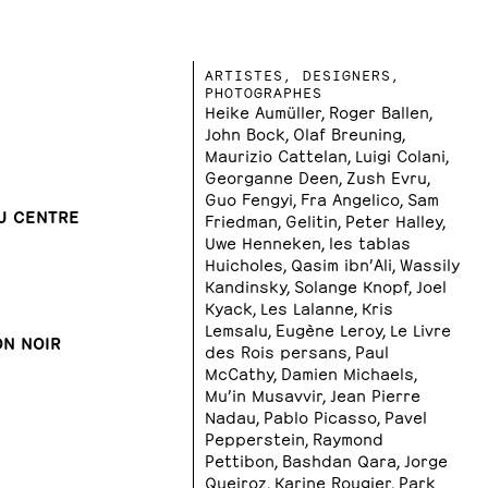
ARTISTES, DESIGNERS,
PHOTOGRAPHES
Heike Aumüller, Roger Ballen,
John Bock, Olaf Breuning,
Maurizio Cattelan, Luigi Colani,
Georganne Deen, Zush Evru,
Guo Fengyi, Fra Angelico, Sam
AU CENTRE
Friedman, Gelitin, Peter Halley,
Uwe Henneken, les tablas
Huicholes, Qasim ibn’Ali, Wassily
Kandinsky, Solange Knopf, Joel
Kyack, Les Lalanne, Kris
Lemsalu, Eugène Leroy, Le Livre
ON NOIR
des Rois persans, Paul
McCathy, Damien Michaels,
Mu’in Musavvir, Jean Pierre
Nadau, Pablo Picasso, Pavel
Pepperstein, Raymond
Pettibon, Bashdan Qara, Jorge
Queiroz, Karine Rougier, Park