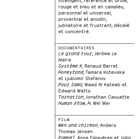
rouge et bleu et en camaïeu,
personnel et universel,
proverbial et anodin,
jubilatoire et frustrant, décalé
et concentré.
DOCUMENTAIRES
Le grand tour
, Jérôme Le
Maire
Système K
, Renaud Barret
Honeyland
, Tamara Kotevska
et Ljubomir Stefanov
Pour Sama
, Waad Al Kateab et
Edward Watts
Tarnation
, Jonathan Caouette
Human flow
, Ai Wei Wei
FILM
Men and chicken
, Anders
Thomas Jensen
Pompeï
, Anna Falguères et John