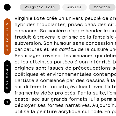
Virginie Loze
œuvres
repères
Virginie Loze crée un univers peuplé de c
hybrides troublantes, prises dans des sit
a
r
cocasses. Sa manière d’appréhender le m
t
i
traduit à travers le prisme de la fantaisie 
s
t
subversion. Son humour sans concession r
e
caricatures et les
comics
de la culture u
s
Ses images révèlent les menaces qui défien
et les atteintes portées à son intégrité. 
r
origines sont issues de préoccupations so
e
g
politiques et environnementales contempo
a
L’artiste a commencé par des dessins à la 
r
d
sur différents formats, évoluant avec l’int
s
fragments vidéo projetés. Par la suite, l’e
pastel sec sur grands formats lui a permi
?
déployer ses formes narratives. Aujourd’hui
utilise la peinture acrylique sur toile. En pa