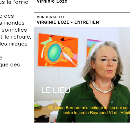
us la forme
Virginie Loze
re des
MONOGRAPHIE
es mondes
VIRGINIE LOZE - ENTRETIEN
rsonnelles
 le refoulé,
des images
e
 que des