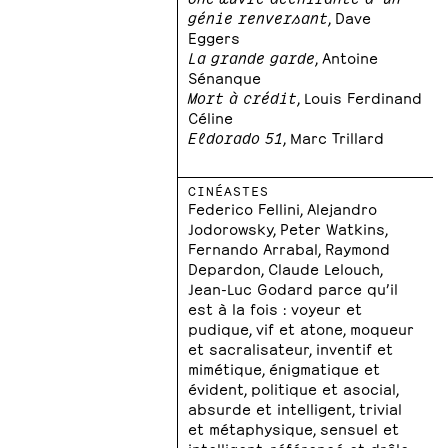
génie renversant
, Dave
Eggers
La grande garde
, Antoine
Sénanque
Mort à crédit
, Louis Ferdinand
Céline
Eldorado 51
, Marc Trillard
CINÉASTES
Federico Fellini, Alejandro
Jodorowsky, Peter Watkins,
Fernando Arrabal, Raymond
Depardon, Claude Lelouch,
Jean-Luc Godard parce qu’il
est à la fois : voyeur et
pudique, vif et atone, moqueur
et sacralisateur, inventif et
mimétique, énigmatique et
évident, politique et asocial,
absurde et intelligent, trivial
et métaphysique, sensuel et
intelligent, référencé et drôle,