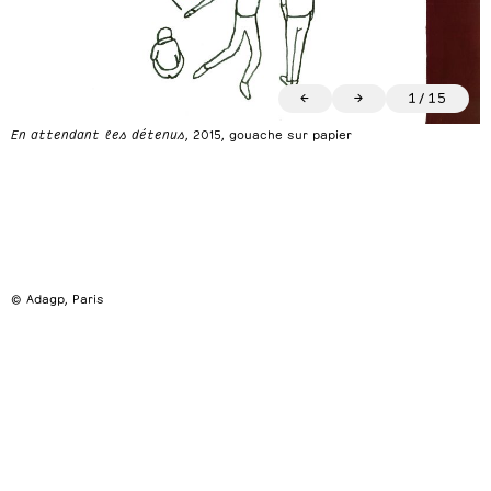
←
→
1
/
15
En attendant les détenus
, 2015, gouache sur papier
© Adagp, Paris