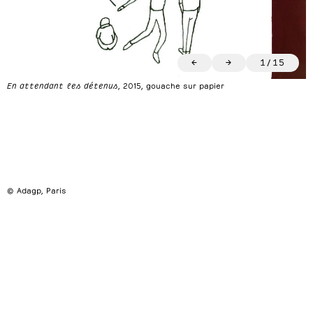
←
→
1
/
15
En attendant les détenus
, 2015, gouache sur papier
© Adagp, Paris