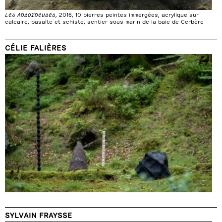
Les Absorbeuses
, 2016, 10 pierres peintes immergées, acrylique sur
calcaire, basalte et schiste, sentier sous-marin de la baie de Cerbère
CÉLIE FALIÈRES
SYLVAIN FRAYSSE