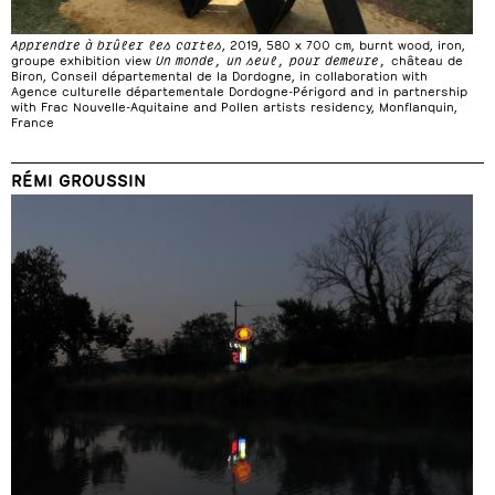
Apprendre à brûler les cartes
, 2019, 580 x 700 cm, burnt wood, iron,
groupe exhibition view
Un monde, un seul, pour demeure,
château de
Biron, Conseil départemental de la Dordogne, in collaboration with
Agence culturelle départementale Dordogne-Périgord and in partnership
with Frac Nouvelle-Aquitaine and Pollen artists residency, Monflanquin,
France
RÉMI GROUSSIN