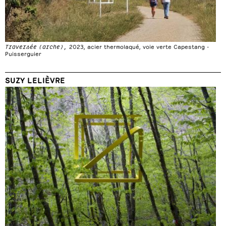
Traversée (arche),
2023, acier thermolaqué, voie verte Capestang -
Puisserguier
SUZY LELIÈVRE