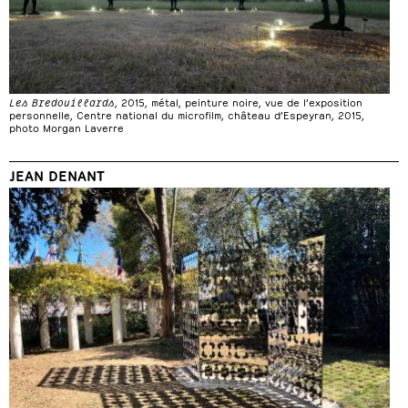
Les Bredouillards
, 2015, métal, peinture noire, vue de l’exposition
personnelle, Centre national du microfilm, château d’Espeyran, 2015,
photo Morgan Laverre
JEAN DENANT