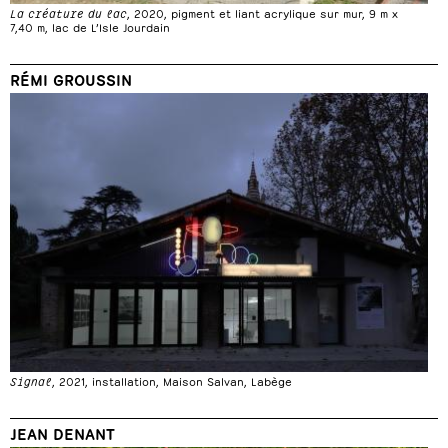
La créature du lac
, 2020, pigment et liant acrylique sur mur, 9 m x
7,40 m, lac de L’Isle Jourdain
RÉMI GROUSSIN
Signal
, 2021, installation, Maison Salvan, Labège
JEAN DENANT