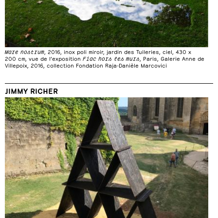
Mare nostrum
, 2016, inox poli miroir, jardin des Tuileries, ciel, 430 x
200 cm, vue de l’exposition
Fiac hors les murs
, Paris, Galerie Anne de
Villepoix, 2016, collection Fondation Raja-Danièle Marcovici
JIMMY RICHER