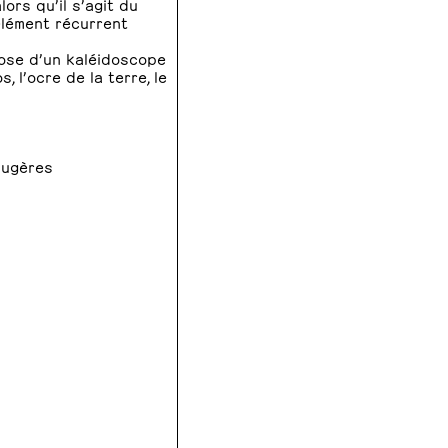
ors qu’il s’agit du
élément récurrent
ose d’un kaléidoscope
, l’ocre de la terre, le
augères