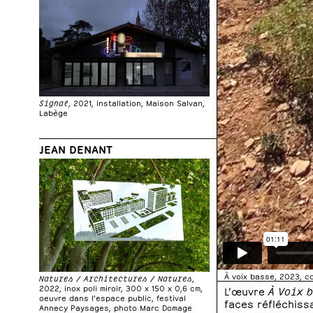
Signal
, 2021, installation, Maison Salvan,
Labège
JEAN DENANT
À voix basse, 2023, c
Natures / Architectures / Natures
,
2022, inox poli miroir, 300 x 150 x 0,6 cm,
L’œuvre
À Voix 
oeuvre dans l’espace public, festival
faces réfléchiss
Annecy Paysages, photo Marc Domage