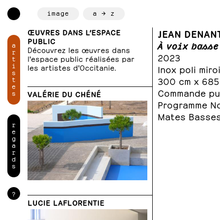
image
a → z
ŒUVRES DANS L’ESPACE
JEAN DENAN
PUBLIC
À voix basse
a
Découvrez les œuvres dans
r
2023
l'espace public réalisées par
t
i
les artistes d'Occitanie.
Inox poli miro
s
t
300 cm x 685
e
Commande pub
s
VALÉRIE DU CHÉNÉ
Programme No
Mates Basses
r
e
g
a
r
d
s
?
LUCIE LAFLORENTIE