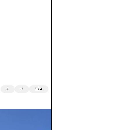
←
→
1
/
4