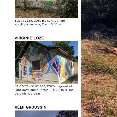
Sans titre
, 2017, pigment et liant
acrylique sur mur, 11 m x 5,50 m
VIRGINIE LOZE
La créature du lac
, 2020, pigment et
liant acrylique sur mur, 9 m x 7,40 m, lac
de L’Isle Jourdain
RÉMI GROUSSIN