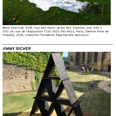
Mare nostrum
, 2016, inox poli miroir, jardin des Tuileries, ciel, 430 x
200 cm, vue de l’exposition
Fiac hors les murs
, Paris, Galerie Anne de
Villepoix, 2016, collection Fondation Raja-Danièle Marcovici
JIMMY RICHER