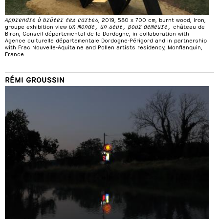
Apprendre à brûler les cartes
, 2019, 580 x 700 cm, burnt wood, iron,
groupe exhibition view
Un monde, un seul, pour demeure,
château de
Biron, Conseil départemental de la Dordogne, in collaboration with
Agence culturelle départementale Dordogne-Périgord and in partnership
with Frac Nouvelle-Aquitaine and Pollen artists residency, Monflanquin,
France
RÉMI GROUSSIN