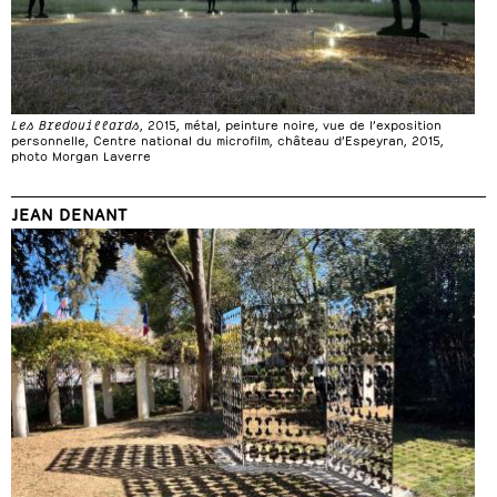
Les Bredouillards
, 2015, métal, peinture noire, vue de l’exposition
personnelle, Centre national du microfilm, château d’Espeyran, 2015,
photo Morgan Laverre
JEAN DENANT