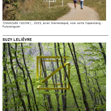
Traversée (arche),
2023, acier thermolaqué, voie verte Capestang -
Puisserguier
SUZY LELIÈVRE