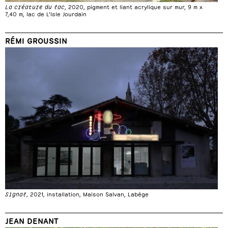
La créature du lac
, 2020, pigment et liant acrylique sur mur, 9 m x
7,40 m, lac de L’Isle Jourdain
RÉMI GROUSSIN
Signal
, 2021, installation, Maison Salvan, Labège
JEAN DENANT