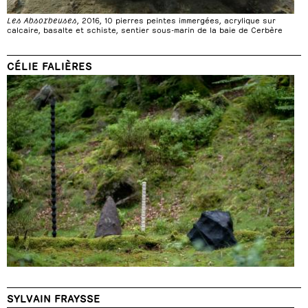
Les Absorbeuses
, 2016, 10 pierres peintes immergées, acrylique sur
calcaire, basalte et schiste, sentier sous-marin de la baie de Cerbère
CÉLIE FALIÈRES
SYLVAIN FRAYSSE