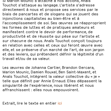
Si Marion Mounic s’attache à nos actions, Anaïs
Touchot s’attaque au langage. L’artiste s’adresse
directement à nous et propose ses services par le
biais de pancartes et de slogans qui se jouent des
injonctions capitalistes au bien-être et à
l’accomplissement de soi. Ses œuvres se réapproprient
les formes de luttes et de pratiques amateurs et
manifestent contre le devoir de performance, de
productivité et de réussite qui pèse sur l’artiste et
sur chacun·e de nous. Anaïs Touchot conçoit toujours
en relation avec celles et ceux qui feront œuvre avec
elle, et se préserve d’un marché de l’art, de son jargon
et des leviers, qui prétendent définir la légitimité d’un
travail et/ou de sa valeur.
Les œuvres de Johanna Cartier, Brandon Gercara,
Marion Mounic, Damien Rouxel, Ben Saint-Maxent, et
Anaïs Touchot, intègrent la valeur collective du « je »
telle que définit par Annie Ernaud. Elles dépassent la
singularité de l’expérience, nous libèrent et nous
affranchissent : elles nous empouvoirent.
Extrait, lire le texte en entier
ici