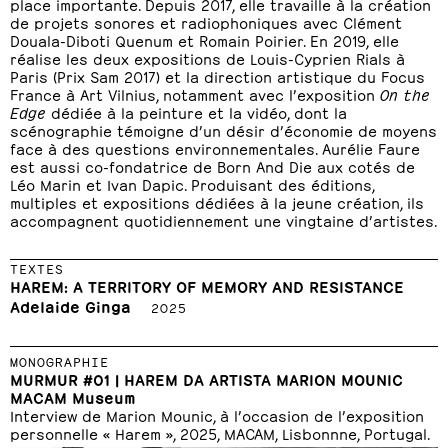
place importante. Depuis 2017, elle travaille à la création
de projets sonores et radiophoniques avec Clément
Douala-Diboti Quenum et Romain Poirier. En 2019, elle
réalise les deux expositions de Louis-Cyprien Rials à
Paris (Prix Sam 2017) et la direction artistique du Focus
France à Art Vilnius, notamment avec l’exposition
On the
Edge
dédiée à la peinture et la vidéo, dont la
scénographie témoigne d’un désir d’économie de moyens
face à des questions environnementales. Aurélie Faure
est aussi co-fondatrice de Born And Die aux cotés de
Léo Marin et Ivan Dapic. Produisant des éditions,
multiples et expositions dédiées à la jeune création, ils
accompagnent quotidiennement une vingtaine d’artistes.
TEXTES
HAREM: A TERRITORY OF MEMORY AND RESISTANCE
Adelaide Ginga
2025
MONOGRAPHIE
MURMUR #01 | HAREM DA ARTISTA MARION MOUNIC
MACAM Museum
Interview de Marion Mounic, à l’occasion de l’exposition
personnelle « Harem », 2025, MACAM, Lisbonnne, Portugal.