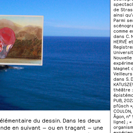
spectacl
de Stras
ainsi qu’
Parmi ses
scénogra
comme en
dans C. N
HERVÉ et 
Registre
Universi
Nouvelle
expérime
Magnet d
Veilleurs
dans S. 
KATUSZEWS
théâtre 
épistémo
PUB, 202
pfüsch »
COULON, e
Âgon, n° 
élémentaire du dessin. Dans les deux
ligne] ;
 monde en suivant — ou en traçant — une
organism
expérien