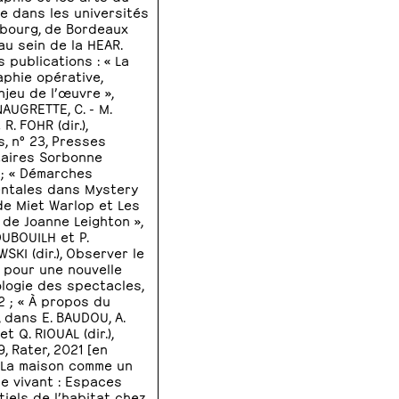
e dans les universités
bourg, de Bordeaux
au sein de la HEAR.
 publications : « La
phie opérative,
jeu de l’œuvre »,
AUGRETTE, C. - M.
R. FOHR (dir.),
s, n° 23, Presses
taires Sorbonne
 ; « Démarches
ntales dans Mystery
e Miet Warlop et Les
 de Joanne Leighton »,
DUBOUILH et P.
KI (dir.), Observer le
: pour une nouvelle
logie des spectacles,
2 ; « À propos du
, dans E. BAUDOU, A.
t Q. RIOUAL (dir.),
9, Rater, 2021 [en
 « La maison comme un
e vivant : Espaces
tiels de l’habitat chez