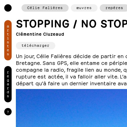
Célie Falières
œuvres
repères
STOPPING / NO STOP
a
r
Clémentine Cluzeaud
t
i
s
télécharger
t
e
s
Un jour, Célie Falières décide de partir en
Bretagne. Sans GPS, elle entame ce périp
compagne la radio, fragile lien au monde, q
r
rupture est actée, il va falloir aller vite.
e
g
départ qu’à faire un dernier inventaire ava
a
r
d
s
?