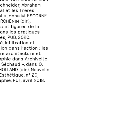
chneider, Abraham
al et les Frères
t », dans M. ESCORNE
RCHENIN (dir.),
s et figures de la
ans les pratiques
es, PUB, 2020.
é, Infiltration et
ion dans l’action : les
tre architecture et
phie dans Archivolte
 Séchaud », dans O.
OLLAND (dir.), Nouvelle
Esthétique, n° 20,
hie, PUF, avril 2018.