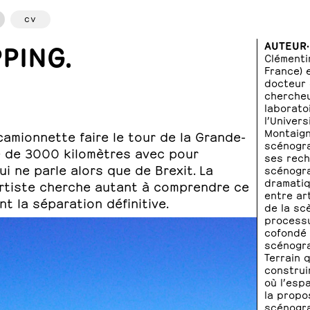
cv
PING.
AUTEUR·
Clémenti
France) 
docteur 
cherche
laborato
l’Univer
Montaign
 camionnette faire le tour de la Grande-
scénogra
le de 3000 kilomètres avec pour
ses rech
ui ne parle alors que de Brexit. La
scénogra
dramatiq
 L’artiste cherche autant à comprendre ce
entre ar
nt la séparation définitive.
de la scè
processus
cofondé l
scénogra
Terrain 
construi
où l’esp
la propos
scénogra