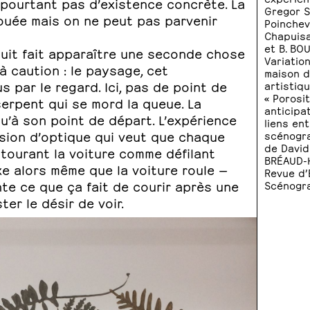
n’a pourtant pas d’existence concrète. La
Gregor S
bouée mais on ne peut pas parvenir
Poinchev
Chapuisa
et B. BOU
suit fait apparaître une seconde chose
Variation
à caution : le paysage, cet
maison d
 par le regard. Ici, pas de point de
artistiqu
« Porosit
serpent qui se mord la queue. La
anticipat
u’à son point de départ. L’expérience
liens en
sion d’optique qui veut que chaque
scénogra
de David
tourant la voiture comme défilant
BRÉAUD-H
ixe alors même que la voiture roule —
Revue d’
te ce que ça fait de courir après une
Scénograp
ster le désir de voir.