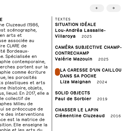
←
→
E
TEXTES
SITUATION IDÉALE
ne Cluzeaud (1986,
est scénographe,
Lou-Andréa Lassalle-
en arts et
Villaroya
2025
use associée au
ire CLARE de
CAMÉRA SUBJECTIVE CHAMP-
sité Bordeaux-
CONTRECHAMP
e. Spécialisée en
Valérie Mazouin
2025
phie contemporaine,
erches portent sur la
LA CARESSE D’UN CAILLOU
phie comme écriture
DANS SA POCHE
ue, les porosités
Liza Maignan
2024
ts plastiques et arts
ne (histoire, objets,
SOLID OBJECTS
, lieux). En 2017, elle a
e collectif de
Paul de Sorbier
2019
phes Milieu de
qui se préoccupe de
CHASSER LE LAPIN
re des interventions
Clémentine Cluzeaud
2016
ace est la matrice de
ition. Elle enseigne la
phie et les arts du