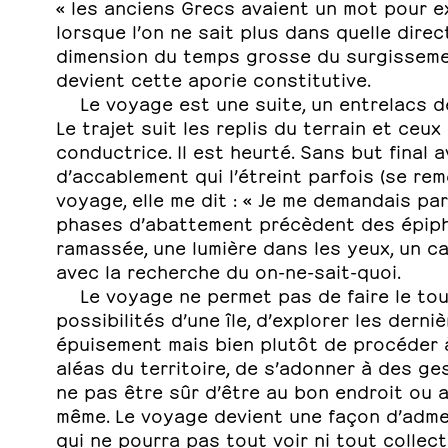
« les anciens Grecs avaient un mot pour ex
lorsque l’on ne sait plus dans quelle direc
dimension du temps grosse du surgissement 
devient cette aporie constitutive.
Le voyage est une suite, un entrelacs 
Le trajet suit les replis du terrain et ceu
conductrice. Il est heurté. Sans but final a
d’accablement qui l’étreint parfois (se r
voyage, elle me dit : « Je me demandais parf
phases d’abattement précèdent des épipha
ramassée, une lumière dans les yeux, un cai
avec la recherche du on-ne-sait-quoi.
Le voyage ne permet pas de faire le tour
possibilités d’une île, d’explorer les dern
épuisement mais bien plutôt de procéder à
aléas du territoire, de s’adonner à des ges
ne pas être sûr d’être au bon endroit ou
même. Le voyage devient une façon d’admett
qui ne pourra pas tout voir ni tout collect