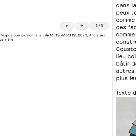
dans la
peux to
comme c
←
→
1
/
9
des fac
comme j
e l’exposition personnelle
Toujours solaire
, 2020, Angle art
derrière
constr
Coustou
lieu co
bâtir d
autres 
plus le
Texte 