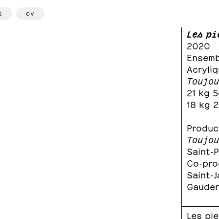
s
cv
Les pi
2020
Ensemb
Acryliq
Toujou
21 kg 5
18 kg 
Product
Toujou
Saint-
Co-pro
Saint-J
Gaude
Les pie