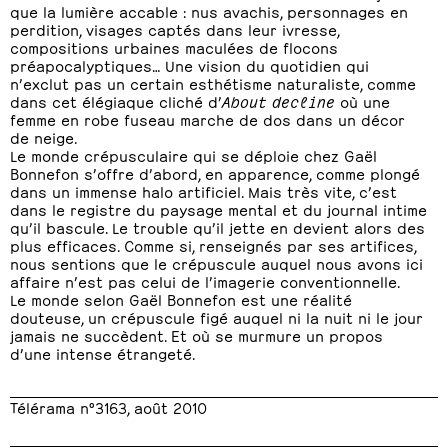
que la lumière accable : nus avachis, personnages en
perdition, visages captés dans leur ivresse,
compositions urbaines maculées de flocons
préapocalyptiques… Une vision du quotidien qui
n’exclut pas un certain esthétisme naturaliste, comme
dans cet élégiaque cliché d’
About decline
où une
femme en robe fuseau marche de dos dans un décor
de neige.
Le monde crépusculaire qui se déploie chez Gaël
Bonnefon s’offre d’abord, en apparence, comme plongé
dans un immense halo artificiel. Mais très vite, c’est
dans le registre du paysage mental et du journal intime
qu’il bascule. Le trouble qu’il jette en devient alors des
plus efficaces. Comme si, renseignés par ses artifices,
nous sentions que le crépuscule auquel nous avons ici
affaire n’est pas celui de l’imagerie conventionnelle.
Le monde selon Gaël Bonnefon est une réalité
douteuse, un crépuscule figé auquel ni la nuit ni le jour
jamais ne succèdent. Et où se murmure un propos
d’une intense étrangeté.
Télérama n°3163, août 2010