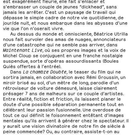
est exagérément fleurie, elle fait s’enlacer et
s’embrasser un couple de jeunes “dickhead”, sans
jamais les arrêter. C’est un paysage de travail qui
dépasse le simple cadre de notre vie quotidienne, de
jour/de nuit, et nous embarque dans les abysses d’une
vie que l’on n’oserait vivre.
Au dessus du monde et omnisciente, Béatrice Utrilla
nous fait survoler des amas de nuages, annonciateurs
d’une catastrophe qui ne semble pas arriver, dans
Maintenant Live
, où ses propres images et la voix de
Michel Cloup se conjuguent en une franche nostalgie
suspendue, sorte d’opéras assourdissants (Boules
Quiès offertes à l’entrée).
Dans
La chambre Double
, le teaser du film qui ne
sortira jamais, en collaboration avec Rémi Groussin, un
miroir brisé au sol, d’un mètre de long, parodie d’un
rétroviseur de voiture démesuré, laisse clairement
présager 7 ans de malheurs sur ce couple d’artistes.
Entre réalité, fiction et friction, ils laissent planer le
doute d’une possible séparation permanente tout en
célébrant leur passion fusionnelle. Une overdose de
tout ce qui définit le foisonnement entêtant d’images
mentales qu’ils arrivent à générer chez le spectateur. Il
y aurait une vision divinatoire de notre fin de siècle à
peine commencée? Ou, au contraire, assiste-t-on au