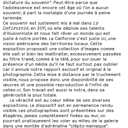
dictature du souvenir”. Peut-être parce que
l’adolescence est encore cet âge où l’on a aucun
souvenir, à part la nostalgie d’une journée à peine
terminée.
Ce souvenir est justement mis à mal dans
La
Californie
, en 2011, où elle déploie ses talents
d’illusionniste et nous fait rêver un monde qui est
juste à notre portée. La Californie c’est juste ici, une
vision américaine des territoires locaux. Cette
exposition proposait une collection d’images comme
elle sait si bien les (mal)traiter, excessivement passées
au filtre tramé, comme à la télé, pour sur-jouer la
présence d’un média qu’il ne faut surtout pas oublier
car il annule notre rapport exclusif et original à la
photographie. Cette mise à distance par le truchement
visible, nous propose donc une disponibilité de ses
œuvres et une possible reproduction à l’infini de
celles-ci. Son travail est aussi le notre, dans sa
générosité la plus totale.
La véracité est au cœur même de ses diverses
expositions. Le dispositif est en permanence rendu
visible. Les photographies sont présentées sur des
étagères, jamais complètement fixées au mur, on
pourrait pratiquement les voler au milieu de la galerie
dans une montée d’adrénaline “clépto-maniaque”.