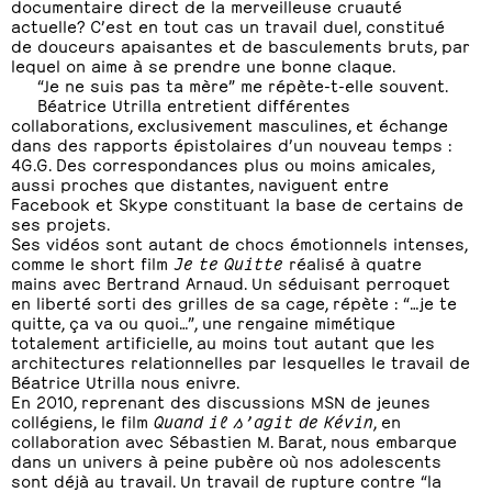
documentaire direct de la merveilleuse cruauté
actuelle? C’est en tout cas un travail duel, constitué
de douceurs apaisantes et de basculements bruts, par
lequel on aime à se prendre une bonne claque.
“Je ne suis pas ta mère” me répète-t-elle souvent.
Béatrice Utrilla entretient différentes
collaborations, exclusivement masculines, et échange
dans des rapports épistolaires d’un nouveau temps :
4G.G. Des correspondances plus ou moins amicales,
aussi proches que distantes, naviguent entre
Facebook et Skype constituant la base de certains de
ses projets.
Ses vidéos sont autant de chocs émotionnels intenses,
comme le short film
Je te Quitte
réalisé à quatre
mains avec Bertrand Arnaud. Un séduisant perroquet
en liberté sorti des grilles de sa cage, répète : “…je te
quitte, ça va ou quoi…”, une rengaine mimétique
totalement artificielle, au moins tout autant que les
architectures relationnelles par lesquelles le travail de
Béatrice Utrilla nous enivre.
En 2010, reprenant des discussions MSN de jeunes
collégiens, le film
Quand il s’agit de Kévin
, en
collaboration avec Sébastien M. Barat, nous embarque
dans un univers à peine pubère où nos adolescents
sont déjà au travail. Un travail de rupture contre “la