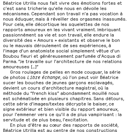
Béatrice Utrilla nous fait vivre des émotions fortes et
c’est sans tricherie qu’elle nous en dévoile les
mécanismes. Cependant son travail n’a pas vocation à
nous éduquer, mais à réveiller des orgasmes inassumés.
Pour cela, elle décortique les squelettes de nos
rapports amoureux en les vivant vraiment. Imbriquant
passionnément sa vie et son travail, elle endure la
diversité des « Amours » existants et observe le bon
ou le mauvais déroulement de ses expériences, à
l’image d’un anatomiste social simplement vêtue d’un
Boubou fleuri et généreusement parfumée d’Acqua di
Parma. “Je travaille sur l’architecture de nos relations
amoureuses […]”
Gros roulages de pelles en mode couguar, la série
de photos
Libre échange
, où l’on peut voir Béatrice
sucer les bouches de jeunes garçons esclavagés,
devient un cours d’architecture magistral, où la
méthode du “french kiss” abondamment mouillé nous
est schématisée en plusieurs chapitres. Sans détours,
cette série d’images/textes décrypte le baiser, ce
signe extérieur et bien visible du rapport amoureux,
pour l’emmener vers ce qu’il a de plus vampirisant : la
servitude et de plus beau, l’excitation.
En plus d’être au cœur des rapports de société,
Béatrice Utrilla est au centre de nos constructions