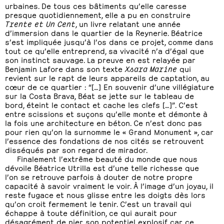
urbaines. De tous ces bâtiments qu’elle caresse
presque quotidiennement, elle a pu en construire
Trente et Un Cent
, un livre relatant une année
d’immersion dans le quartier de la Reynerie. Béatrice
s’est impliquée jusqu’à l’os dans ce projet, comme dans
tout ce qu’elle entreprend, sa vivacité n’a d’égal que
son instinct sauvage. La preuve en est relayée par
Benjamin Lafore dans son texte
Xsara Marine
qui
revient sur le rapt de leurs appareils de captation, au
cœur de ce quartier : “[…] En souvenir d’une villégiature
sur la Costa Brava, Béat se jette sur le tableau de
bord, éteint le contact et cache les clefs […]”. C’est
entre scissions et suçons qu’elle monte et démonte à
la fois une architecture en béton. Ce n’est donc pas
pour rien qu’on la surnomme le « Grand Monument », car
l’essence des fondations de nos cités se retrouvent
disséqués par son regard de mirador.
Finalement l’extrême beauté du monde que nous
dévoile Béatrice Utrilla est d’une telle richesse que
l’on se retrouve parfois à douter de notre propre
capacité à savoir vraiment le voir. À l’image d’un joyau, il
reste fugace et nous glisse entre les doigts dès lors
qu’on croit fermement le tenir. C’est un travail qui
échappe à toute définition, ce qui aurait pour
désagrément de nier son potentiel explosif car ce