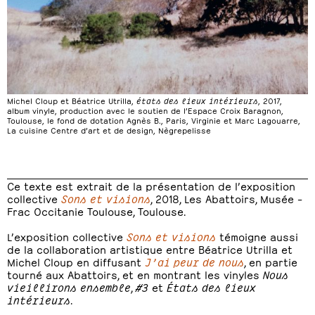
Michel Cloup et Béatrice Utrilla,
états des lieux intérieurs
, 2017,
album vinyle, production avec le soutien de l’Espace Croix Baragnon,
Toulouse, le fond de dotation Agnès B., Paris, Virginie et Marc Lagouarre,
La cuisine Centre d’art et de design, Nègrepelisse
Ce texte est extrait de la présentation de l’exposition
collective
Sons et visions
, 2018, Les Abattoirs, Musée –
Frac Occitanie Toulouse, Toulouse.
L’exposition collective
Sons et visions
témoigne aussi
de la collaboration artistique entre Béatrice Utrilla et
Michel Cloup en diffusant
J’ai peur de nous
, en partie
tourné aux Abattoirs, et en montrant les vinyles
Nous
vieillirons ensemble
,
#3
et
États des lieux
intérieurs
.