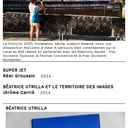
La Prairie
, 2020, installation, bâche, support aimanté, tissu, vue
d’exposition
Horizons d’eaux 4
, parcours d’art contemporain sur le
canal du Midi réalisé en partenariat avec les Abattoirs, Musée – Frac
Occitanie Toulouse, le Festival Convivencia et le Frac Occitanie
Montpellier.
SUPER JET
Rémi Groussin
2014
BÉATRICE UTRILLA ET LE TERRITOIRE DES IMAGES
Jérôme Carrié
2014
BÉATRICE UTRILLA