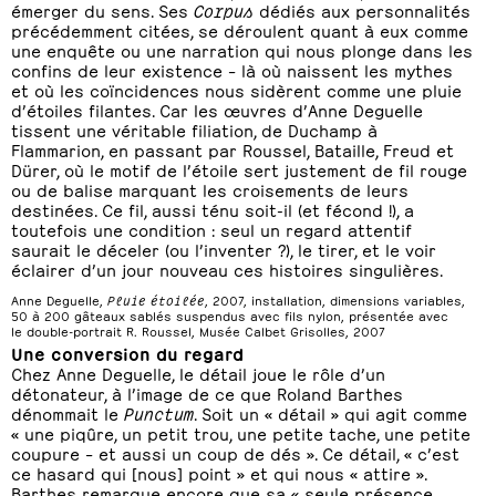
émerger du sens. Ses
Corpus
dédiés aux personnalités
précédemment citées, se déroulent quant à eux comme
une enquête ou une narration qui nous plonge dans les
confins de leur existence – là où naissent les mythes
et où les coïncidences nous sidèrent comme une pluie
d’étoiles filantes. Car les œuvres d’Anne Deguelle
tissent une véritable filiation, de Duchamp à
Flammarion, en passant par Roussel, Bataille, Freud et
Dürer, où le motif de l’étoile sert justement de fil rouge
ou de balise marquant les croisements de leurs
destinées. Ce fil, aussi ténu soit-il (et fécond !), a
toutefois une condition : seul un regard attentif
saurait le déceler (ou l’inventer ?), le tirer, et le voir
éclairer d’un jour nouveau ces histoires singulières.
Anne Deguelle,
Pluie étoilée
, 2007, installation, dimensions variables,
50 à 200 gâteaux sablés suspendus avec fils nylon, présentée avec
le double-portrait R. Roussel, Musée Calbet Grisolles, 2007
Une conversion du regard
Chez Anne Deguelle, le détail joue le rôle d’un
détonateur, à l’image de ce que Roland Barthes
dénommait le
Punctum
. Soit un « détail » qui agit comme
« une piqûre, un petit trou, une petite tache, une petite
coupure – et aussi un coup de dés ». Ce détail, « c’est
ce hasard qui [nous] point » et qui nous « attire ».
Barthes remarque encore que sa « seule présence