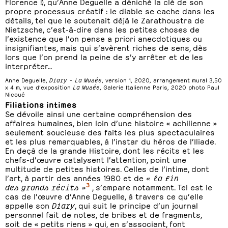
Florence !), qu’Anne Deguelle a déniché la clé de son
propre processus créatif : le diable se cache dans les
détails, tel que le soutenait déjà le Zarathoustra de
Nietzsche, c’est-à-dire dans les petites choses de
l’existence que l’on pense a priori anecdotiques ou
insignifiantes, mais qui s’avèrent riches de sens, dès
lors que l’on prend la peine de s’y arrêter et de les
interpréter…
Anne Deguelle,
Diary - La Musée
, version 1, 2020, arrangement mural 3,50
x 4 m, vue d’exposition
La Musée
, Galerie Italienne Paris, 2020 photo Paul
Nicoué
Filiations intimes
Se dévoile ainsi une certaine compréhension des
affaires humaines, bien loin d’une histoire « achilienne »
seulement soucieuse des faits les plus spectaculaires
et les plus remarquables, à l’instar du héros de l’Iliade.
En deçà de la grande Histoire, dont les récits et les
chefs-d’œuvre catalysent l’attention, point une
multitude de petites histoires. Celles de l’intime, dont
l’art, à partir des années 1980 et de
« la fin
3
des grands récits »
, s’empare notamment. Tel est le
cas de l’œuvre d’Anne Deguelle, à travers ce qu’elle
appelle son
Diary
, qui suit le principe d’un journal
personnel fait de notes, de bribes et de fragments,
soit de « petits riens » qui, en s’associant, font