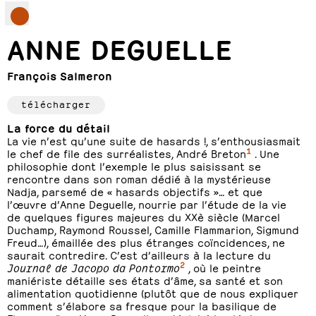
ANNE DEGUELLE
François Salmeron
télécharger
La force du détail
La vie n’est qu’une suite de hasards !, s’enthousiasmait
1
le chef de file des surréalistes, André Breton
. Une
philosophie dont l’exemple le plus saisissant se
rencontre dans son roman dédié à la mystérieuse
Nadja, parsemé de « hasards objectifs »… et que
l’œuvre d’Anne Deguelle, nourrie par l’étude de la vie
de quelques figures majeures du XXè siècle (Marcel
Duchamp, Raymond Roussel, Camille Flammarion, Sigmund
Freud…), émaillée des plus étranges coïncidences, ne
saurait contredire. C’est d’ailleurs à la lecture du
2
Journal de Jacopo da Pontormo
, où le peintre
maniériste détaille ses états d’âme, sa santé et son
alimentation quotidienne (plutôt que de nous expliquer
comment s’élabore sa fresque pour la basilique de