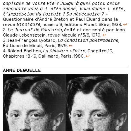
capitale de votre vie ? Jusqu’à quel point cette
rencontre vous a-t-elle donné, vous donne-t-elle,
l’impression du fortuit ? Du nécessaire ? »
Questionnaire d’André Breton et Paul Eluard dans la
revue
Minotaure
, numéro 3, éditions Albert Skira, 1933.
↩
Le Journal de Pontormo
, édité et commenté par Jean-
Claude Lebensztejn, revue Macula n°5/6, 1979.
↩
Jean-François Lyotard,
La Condition postmoderne
,
Éditions de Minuit, Paris, 1979.
↩
Roland Barthes,
La Chambre claire
, Chapitre 10,
Chapitres 18-19, Gallimard, Paris, 1980.
↩
ANNE DEGUELLE