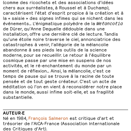
(comme des ricochets et des associations d’idées
chers aux surréalistes, à Roussel et à Duchamp),
caractérisent l’état d’esprit propice à la création et à
la « saisie » des signes infimes qui se nichent dans les
événements… L’énigmatique polyèdre de la
Melancolia
de Dürer, qu’Anne Deguelle dédouble dans une
installation, offre une dernière clé de lecture. Tandis
qu’une étoile noire traverse le ciel, annonciatrice des
catastrophes à venir, l’allégorie de la mélancolie
abandonne à ses pieds les outils de la science
moderne, pour se recueillir. Le retour à l’équilibre
cosmique passe par une mise en suspens de nos
activités, et le ré-enchantement du monde par un
moment de réflexion… Ainsi, la mélancolie, c’est ce
temps de pause qui se trouve à la racine de toute
pensée et de tout geste créateur. C’est un acte de
méditation où l’on en vient à reconsidérer notre place
dans le monde, aussi infime soit-elle, et sa fragilité
substantielle.
AUTEUR·E
Né en 1984,
François Salmeron
est critique d’art et
trésorier de l’AICA-France (Association Internationale
des Critiques d’Art).