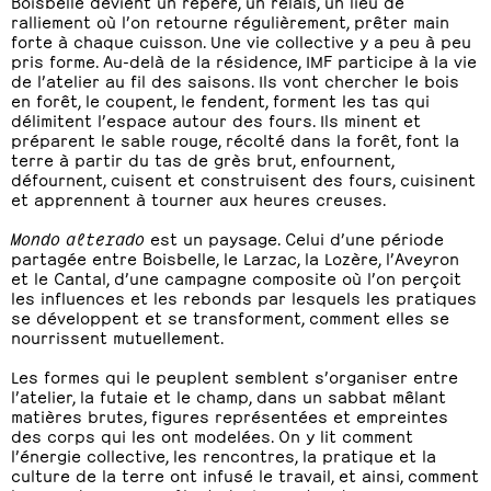
Boisbelle devient un repère, un relais, un lieu de
ralliement où l’on retourne régulièrement, prêter main
forte à chaque cuisson. Une vie collective y a peu à peu
pris forme. Au-delà de la résidence, IMF participe à la vie
de l’atelier au fil des saisons. Ils vont chercher le bois
en forêt, le coupent, le fendent, forment les tas qui
délimitent l’espace autour des fours. Ils minent et
préparent le sable rouge, récolté dans la forêt, font la
terre à partir du tas de grès brut, enfournent,
défournent, cuisent et construisent des fours, cuisinent
et apprennent à tourner aux heures creuses.
Mondo alterado
est un paysage. Celui d’une période
partagée entre Boisbelle, le Larzac, la Lozère, l’Aveyron
et le Cantal, d’une campagne composite où l’on perçoit
les influences et les rebonds par lesquels les pratiques
se développent et se transforment, comment elles se
nourrissent mutuellement.
Les formes qui le peuplent semblent s’organiser entre
l’atelier, la futaie et le champ, dans un sabbat mêlant
matières brutes, figures représentées et empreintes
des corps qui les ont modelées. On y lit comment
l’énergie collective, les rencontres, la pratique et la
culture de la terre ont infusé le travail, et ainsi, comment