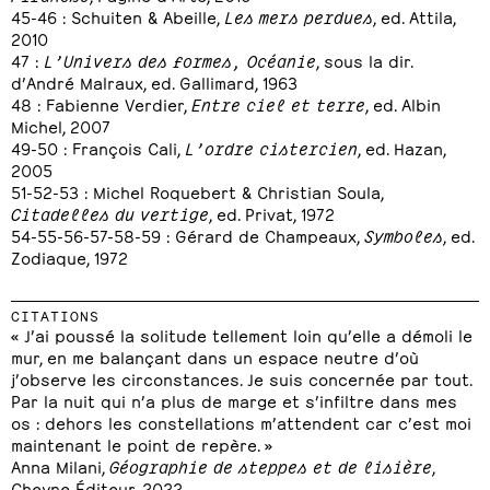
45-46 : Schuiten & Abeille,
Les mers perdues
, ed. Attila,
2010
47 :
L’Univers des formes, Océanie
, sous la dir.
d’André Malraux, ed. Gallimard, 1963
48 : Fabienne Verdier,
Entre ciel et terre
, ed. Albin
Michel, 2007
49-50 : François Cali,
L’ordre cistercien
, ed. Hazan,
2005
51-52-53 : Michel Roquebert & Christian Soula,
Citadelles du vertige
, ed. Privat, 1972
54-55-56-57-58-59 : Gérard de Champeaux,
Symboles
, ed.
Zodiaque, 1972
CITATIONS
« J’ai poussé la solitude tellement loin qu’elle a démoli le
mur, en me balançant dans un espace neutre d’où
j’observe les circonstances. Je suis concernée par tout.
Par la nuit qui n’a plus de marge et s’infiltre dans mes
os : dehors les constellations m’attendent car c’est moi
maintenant le point de repère. »
Anna Milani,
Géographie de steppes et de lisière
,
Cheyne Éditeur, 2022