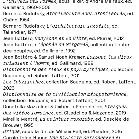
L’Univers des formes
, sous la dir. d’André Malraux, ed.
Gallimard, 1960-2006
Bernard Rudofsky,
Architecture sans architectes
, ed.
Chêne, 1964
Bernard Rudofsky,
L’architecture insolite
, ed.
Tallandier, 1977
Jean Bottéro,
Babylone et la Bible
, ed. Pluriel, 2012
Jean Bottéro,
L’épopée de Gilgameš
, collection L’aube
des peuples, ed. Gallimard, 1992
Jean Bottéro & Samuel Noah Kramer,
Lorsque les dieux
faisaient l’homme
, ed. Gallimard, 1989
Dictionnaire des lieux et pays mythiques
, collection
Bouquins, ed. Robert Laffont, 2011
Les labyrinthes
, collection Bouquins, ed. Robert Laffont,
2023
Dictionnaire de la civilisation mésopotamienne
,
collection Bouquins, ed. Robert Laffont, 2001
Donatella Mazzoleni & Umberto Pappalardo,
Fresques
des villas romaines
, ed. Citadelles & Mazenod, 2019
Mireille Mentré,
La peinture mozarabe
, ed. Desclée de
Brouwer, 1995
Brique
, sous la dir. de William Hall, ed. Phaidon, 2016
Carole Talon-Hugon,
Une histoire personnelle et