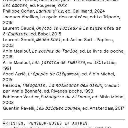
les ombres
, ed. Rougerie, 2012
Philippe Comar,
Langue d’or
, ed. Gallimard, 2024
Jacques Abeilles, Le cycle des contrées, ed. Le Tripode,
2016
Laurent Gaudé,
Onysos le furieux & Le tigre bleu de
l’Euphrate
, ed. Babel, 2015
Laurent Gaudé,
Médée Kali
, ed. Actes Sud - Papiers,
2003
Amin Maalouf,
Le rocher de Tanios
, ed. Le livre de poche,
2016
Amin Maalouf,
Les jardins de lumière
, ed. J.C. Lattès,
1991
Abed Azrié,
L’épopée de Gilgamesh
, ed. Albin Michel,
2015
Hésiode,
Théogonie, La naissance des dieux
, traduit
par Annie Bonnafé, ed. Rivages poche, 1993
Fabienne Verdier,
Passagère du silence
, ed. Albin Michel,
2003
Quentin Ravelli,
Les briques rouges
, ed. Amsterdam, 2017
ARTISTES, PENSEUR·EUSES ET AUTRES
Jean Claude Ameisen, pour l’émission radio
Sur les