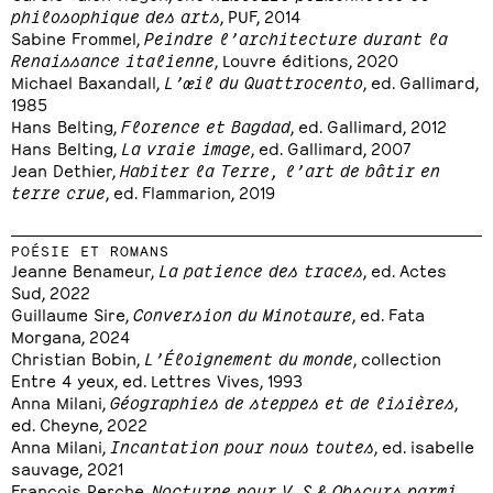
philosophique des arts
, PUF, 2014
Sabine Frommel,
Peindre l’architecture durant la
Renaissance italienne
, Louvre éditions, 2020
Michael Baxandall,
L’œil du Quattrocento
, ed. Gallimard,
1985
Hans Belting,
Florence et Bagdad
, ed. Gallimard, 2012
Hans Belting,
La vraie image
, ed. Gallimard, 2007
Jean Dethier,
Habiter la Terre, l’art de bâtir en
terre crue
, ed. Flammarion, 2019
POÉSIE ET ROMANS
Jeanne Benameur,
La patience des traces
, ed. Actes
Sud, 2022
Guillaume Sire,
Conversion du Minotaure
, ed. Fata
Morgana, 2024
Christian Bobin,
L’Éloignement du monde
, collection
Entre 4 yeux, ed. Lettres Vives, 1993
Anna Milani,
Géographies de steppes et de lisières
,
ed. Cheyne, 2022
Anna Milani,
Incantation pour nous toutes
, ed. isabelle
sauvage, 2021
François Perche,
Nocturne pour V.S & Obscurs parmi