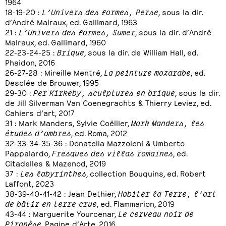
1964
18-19-20 :
L’Univers des formes, Perse
, sous la dir.
d’André Malraux, ed. Gallimard, 1963
21 :
L’Univers des formes, Sumer
, sous la dir. d’André
Malraux, ed. Gallimard, 1960
22-23-24-25 :
Brique
, sous la dir. de William Hall, ed.
Phaidon, 2016
26-27-28 : Mireille Mentré,
La peinture mozarabe
, ed.
Desclée de Brouwer, 1995
29-30 :
Per Kirkeby, sculptures en brique
, sous la dir.
de Jill Silverman Van Coenegrachts & Thierry Leviez, ed.
Cahiers d’art, 2017
31 : Mark Manders, Sylvie Coëllier,
Mark Manders, les
études d’ombres
, ed. Roma, 2012
32-33-34-35-36 : Donatella Mazzoleni & Umberto
Pappalardo,
Fresques des villas romaines
, ed.
Citadelles & Mazenod, 2019
37 :
Les labyrinthes
, collection Bouquins, ed. Robert
Laffont, 2023
38-39-40-41-42 : Jean Dethier,
Habiter la Terre, l’art
de bâtir en terre crue
, ed. Flammarion, 2019
43-44 : Marguerite Yourcenar,
Le cerveau noir de
Piranèse
, Pagine d’Arte, 2016