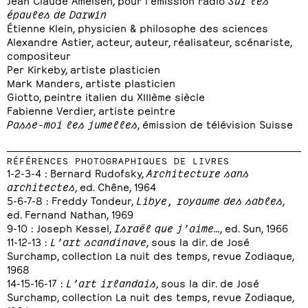
épaules de Darwin
Étienne Klein, physicien & philosophe des sciences
Alexandre Astier, acteur, auteur, réalisateur, scénariste,
compositeur
Per Kirkeby, artiste plasticien
Mark Manders, artiste plasticien
Giotto, peintre italien du XIIIème siècle
Fabienne Verdier, artiste peintre
Passe-moi les jumelles
, émission de télévision Suisse
RÉFÉRENCES PHOTOGRAPHIQUES DE LIVRES
1-2-3-4 : Bernard Rudofsky,
Architecture sans
architectes
, ed. Chêne, 1964
5-6-7-8 : Freddy Tondeur,
Libye, royaume des sables
,
ed. Fernand Nathan, 1969
9-10 : Joseph Kessel,
Israël que j’aime…
, ed. Sun, 1966
11-12-13 :
L’art scandinave
, sous la dir. de José
Surchamp, collection La nuit des temps, revue Zodiaque,
1968
14-15-16-17 :
L’art irlandais
, sous la dir. de José
Surchamp, collection La nuit des temps, revue Zodiaque,