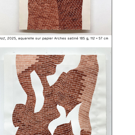
our
, 2025, aquarelle sur papier Arches satiné 185 g, 112 × 57 cm