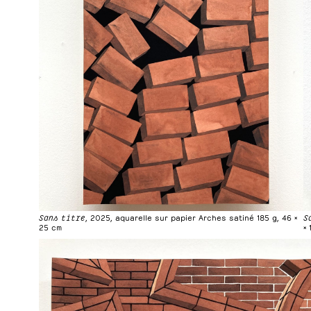
Sans titre
, 2025, aquarelle sur papier Arches satiné 185 g, 46 ×
S
25 cm
× 