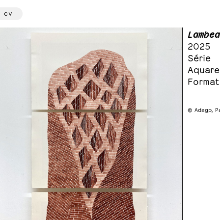
cv
Lambea
2025
Série
Aquarel
Format
© Adagp, P