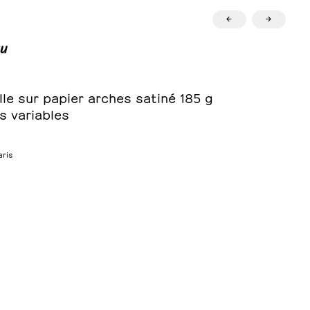
←
→
u
le sur papier arches satiné 185 g
s variables
aris