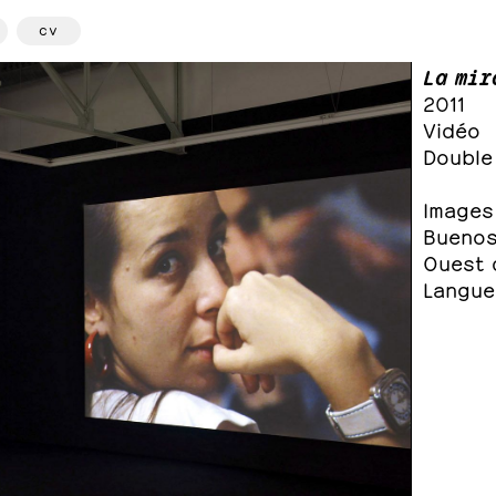
cv
La mir
2011
Vidéo
Double
Images 
Buenos-
Ouest d
Langue