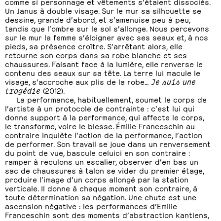
comme si personnage et vêtements s’étaient dissociés.
Un Janus à double visage. Sur le mur sa silhouette se
dessine, grande d’abord, et s’amenuise peu à peu,
tandis que l’ombre sur le sol s’allonge. Nous percevons
sur le mur la femme s’éloigner avec ses seaux et, à nos
pieds, sa présence croître. S’arrêtant alors, elle
retourne son corps dans sa robe blanche et ses
chaussures. Faisant face à la lumière, elle renverse le
contenu des seaux sur sa tête. La terre lui macule le
visage, s’accroche aux plis de la robe…
Je suis une
tragédie
(2012).
La performance, habituellement, soumet le corps de
l’artiste à un protocole de contrainte : c’est lui qui
donne support à la performance, qui affecte le corps,
le transforme, voire le blesse. Émilie Franceschin au
contraire inquiète l’action de la performance, l’action
de performer. Son travail se joue dans un renversement
du point de vue, bascule celuici en son contraire :
ramper à reculons un escalier, observer d’en bas un
sac de chaussures à talon se vider du premier étage,
produire l’image d’un corps allongé par la station
verticale. Il donne à chaque moment son contraire, à
toute détermination sa négation. Une chute est une
ascension négative : les performances d’Emilie
Franceschin sont des moments d’abstraction kantiens,