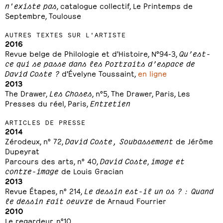
n'existe pas
, catalogue collectif, Le Printemps de
Septembre, Toulouse
AUTRES TEXTES SUR L'ARTISTE
2016
Revue belge de Philologie et d'Histoire, N°94-3,
Qu’est-
ce qui se passe dans les Portraits d’espace de
David Coste
?
d'Évelyne Toussaint,
en ligne
2013
The Drawer,
Les Choses
, n°5, The Drawer, Paris, Les
Presses du réel, Paris,
Entretien
ARTICLES DE PRESSE
2014
Zérodeux, n° 72,
David Coste, Soubassement
de Jérôme
Dupeyrat
Parcours des arts, n° 40,
David Coste
,
image et
contre-image
de Louis Gracian
2013
Revue Étapes, n° 214,
Le dessin est-il un os ? : Quand
le dessin fait oeuvre
de Arnaud Fourrier
2010
Le regardeur, n°10