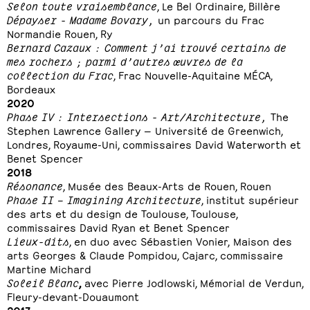
Selon toute vraisemblance
, Le Bel Ordinaire, Billère
Dépayser - Madame Bovary,
un parcours du Frac
Normandie Rouen, Ry
Bernard Cazaux : Comment j’ai trouvé certains de
mes rochers ; parmi d’autres œuvres de la
collection du Frac
, Frac Nouvelle-Aquitaine MÉCA,
Bordeaux
2020
Phase IV : Intersections - Art/Architecture,
The
Stephen Lawrence Gallery — Université de Greenwich,
Londres, Royaume-Uni, commissaires David Waterworth et
Benet Spencer
2018
Résonance
, Musée des Beaux-Arts de Rouen, Rouen
Phase II – Imagining Architecture
, institut supérieur
des arts et du design de Toulouse, Toulouse,
commissaires David Ryan et Benet Spencer
Lieux-dits
, en duo avec Sébastien Vonier,
Maison des
arts Georges & Claude Pompidou, Cajarc, commissaire
Martine Michard
Soleil Blanc
,
avec Pierre Jodlowski, Mémorial de Verdun,
Fleury-devant-Douaumont
2017