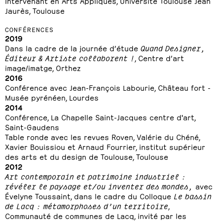
Intervenant en Arts Appliqués, Université Toulouse Jean
Jaurès, Toulouse
CONFÉRENCES
2019
Dans la cadre de la journée d’étude
Quand Designer,
Éditeur & Artiste collaborent !
, Centre d’art
image/imatge, Orthez
2016
Conférence avec Jean-François Labourie, Château fort -
Musée pyrénéen, Lourdes
2014
Conférence, La Chapelle Saint-Jacques centre d'art,
Saint-Gaudens
Table ronde avec les revues Roven, Valérie du Chéné,
Xavier Bouissiou et Arnaud Fourrier, institut supérieur
des arts et du design de Toulouse, Toulouse
2012
Art contemporain et patrimoine industriel :
révéler le paysage et/ou inventer des mondes,
avec
Évelyne Toussaint, dans le cadre du Colloque
Le bassin
de Lacq : métamorphoses d’un territoire
,
Communauté de communes de Lacq, invité par les