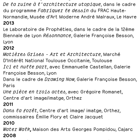
De la ruine à l'architecture utopique
, dans le cadre
du programme
Fabriquer le dessin
du FRAC Haute-
Normandie, Musée d'Art Moderne André Malraux, Le Havre
2013
Le Laboratoire de Prophéties, dans le cadre de la 12ème
Biennale de Lyon
Résonnance
, Galerie Françoise Besson,
Lyon
2012
Matières Grises - Art et Architecture
, Marché
D'Intérêt National Toulouse Occitanie, Toulouse
Ici et nulle part
, avec Emmanuelle Castellan, Galerie
Françoise Besson, Lyon
Dans le cadre de
Drawing Now
, Galerie Françoise Besson,
Paris
Une pièce en trois actes
, avec Grégoire Romanet,
Centre d’art image/imatge, Orthez
2011
Dans la forêt
, Centre d’art image/ imatge, Orthez,
commissaires Émilie Flory et Claire Jacquet
2010
Water Walk
,
Maison des Arts Georges Pompidou, Cajarc
2008