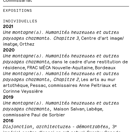
EXPOSITIONS
INDIVIDUELLES
2021
Une montagne(s). Humanités heureuses et autres
paysages charmants.
Chapitre 3
, Centre d’art image/
imatge, Orthez
2020
Une montagne(s). Humanités heureuses et autres
paysages charmants
, dans le cadre d'une restitution de
résidence, FRAC MÉCA Nouvelle-Aquitaine, Bordeaux
Une montagne(s). Humanités heureuses et autres
paysages charmants, Chapitre 2
, Les arts au mur
artothèque, Pessac, commissaires Anne Peltriaux et
Corinne Veyssière
2019
Une montagne(s). Humanités heureuses et autres
paysages charmants,
Maison Salvan, Labège,
commissaire Paul de Sorbier
2016
Disjonction, architectures - démontrables,
3ᵉ
impérial, centre d’essai en art actuel, Granby, Canada