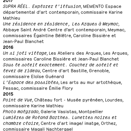
SUPRA RÉEL. Explorer l’illusion
, MEMENTO Espace
départemental d’art contemporain, commissaire Karine
Mathieu
Une résidence en résidence, Les Arques à Meymac
,
Abbaye Saint André Centre d'art contemporain, Meymac,
commissaires Égalntine Bélêtre, Caroline Bissière et
Jean-Paul Blanchet
2016
Un si joli village
, Les Ateliers des Arques, Les Arques,
commissaires
Caroline Bissière et Jean-Paul Blanchet
Sous le soleil exactement. Coucher de soleil et
lever de rideau
, Centre d’art Bastille, Grenoble,
commissaire Eloïse Guénard
L’Espace des possibles
, Les arts au mur artothèque,
Pessac, commissaire Émilie Flory
2015
Point de Vue
, Château fort - Musée pyrénéen, Lourdes,
commissaire Karine Mathieu
Photo malgrado
, Galerie Vasistas, Montpellier
Lumières de Roland Barthes. Lunettes noires et
chambre claire
, Centre d’art image/ imatge, Orthez,
commissaire Magali Nachtergael