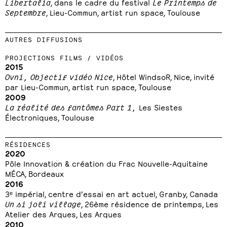
Libertalia
, dans le cadre du festival
Le Printemps de
Septembre
, Lieu-Commun, artist run space, Toulouse
AUTRES DIFFUSIONS
PROJECTIONS FILMS / VIDÉOS
2015
Ovni, Objectif vidéo Nice
, Hôtel WindsoR, Nice, invité
par Lieu-Commun, artist run space, Toulouse
2009
La réalité des fantômes Part 1,
Les Siestes
Électroniques, Toulouse
RÉSIDENCES
2020
Pôle Innovation & création du Frac Nouvelle-Aquitaine
MÉCA, Bordeaux
2016
3ᵉ impérial, centre d’essai en art actuel, Granby, Canada
Un si joli village
, 26ème résidence de printemps, Les
Atelier des Arques, Les Arques
2010