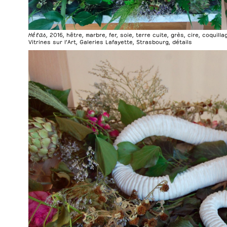
Hélas
, 2016, hêtre, marbre, fer, soie, terre cuite, grès, cire, coquill
Vitrines sur l’Art, Galeries Lafayette, Strasbourg, détails