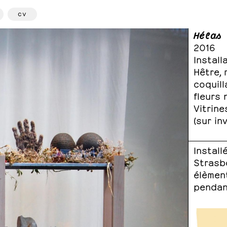
cv
Hélas
2016
Install
Hêtre, m
coquill
fleurs 
Vitrine
(sur in
Install
Strasb
élèmen
pendant