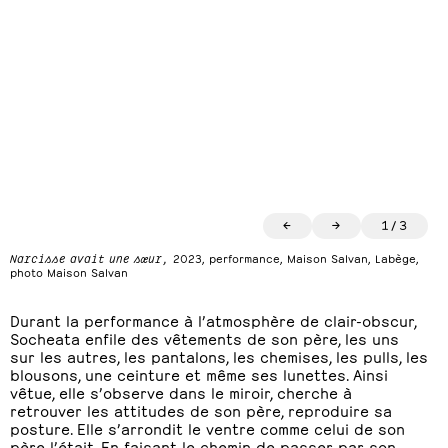
←
→
1
/
3
Narcisse avait une sœur,
2023, performance, Maison Salvan, Labège,
photo Maison Salvan
Durant la performance à l’atmosphère de clair-obscur,
Socheata enfile des vêtements de son père, les uns
sur les autres, les pantalons, les chemises, les pulls, les
blousons, une ceinture et même ses lunettes. Ainsi
vêtue, elle s’observe dans le miroir, cherche à
retrouver les attitudes de son père, reproduire sa
posture. Elle s’arrondit le ventre comme celui de son
père l’était. En faisant le chemin de passer par son