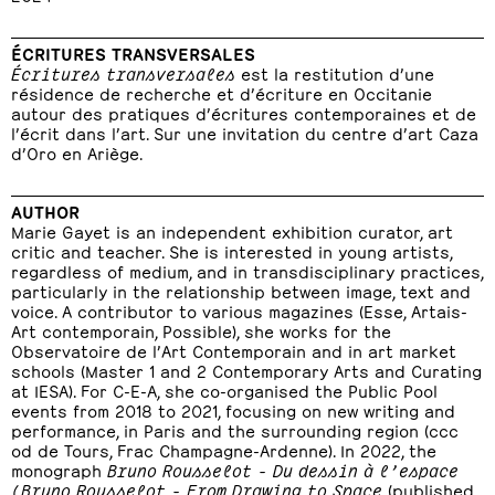
ÉCRITURES TRANSVERSALES
Écritures transversales
est la restitution d’une
résidence de recherche et d’écriture en Occitanie
autour des pratiques d’écritures contemporaines et de
l’écrit dans l’art. Sur une invitation du centre d’art Caza
d’Oro en Ariège.
AUTHOR
Marie Gayet is an independent exhibition curator, art
critic and teacher. She is interested in young artists,
regardless of medium, and in transdisciplinary practices,
particularly in the relationship between image, text and
voice. A contributor to various magazines (Esse, Artais-
Art contemporain, Possible), she works for the
Observatoire de l’Art Contemporain and in art market
schools (Master 1 and 2 Contemporary Arts and Curating
at IESA). For C-E-A, she co-organised the Public Pool
events from 2018 to 2021, focusing on new writing and
performance, in Paris and the surrounding region (ccc
od de Tours, Frac Champagne-Ardenne). In 2022, the
monograph
Bruno Rousselot - Du dessin à l’espace
(Bruno Rousselot - From Drawing to Space
(published