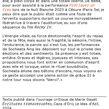
elle, à plein corps et dans une totale liberté. De même,
pour avoir assisté à la performance
Pratiquer un
lieu
lors de la Nuit Blanche 2023 à Césure (Paris 5e), je
peux dire que le public était comme une foule de
fervents supporters durant sa course incroyablement
libératrice à travers l’auditorium, au son d’une
séquence du film
Rocky IV
.
L’énergie vitale, sa force émotionnelle, l’esprit du repas
et de la fête, mais aussi la fragilité, la mémoire, l’intime,
l’endurance, la parole qui s’est tue, les performances
de Socheata Aing les déploient sur tout le prisme des
émotions et des sentiments. Sa présence y est totale,
entière. Graves et légères, joyeuses et intenses, ses
propositions nous font entrer en communion d’esprit
avec elle et lorsque, selon le rituel bouddhiste,
Socheata allume des bâtons d’encens, nous voyons en
ce geste accompli une pleine action de grâce. Et à
notre tour nous disons “Merci”. »
Texte publié dans l’ouvrage critique de Marie Gayet
Écritures transversales
, Caza d’Oro, Le Mas d’Azil,
2024