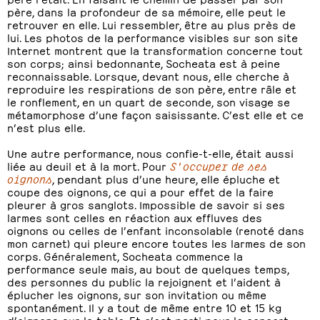
père, dans la profondeur de sa mémoire, elle peut le
retrouver en elle. Lui ressembler, être au plus près de
lui. Les photos de la performance visibles sur son site
Internet montrent que la transformation concerne tout
son corps; ainsi bedonnante, Socheata est à peine
reconnaissable. Lorsque, devant nous, elle cherche à
reproduire les respirations de son père, entre râle et
le ronflement, en un quart de seconde, son visage se
métamorphose d’une façon saisissante. C’est elle et ce
n’est plus elle.
Une autre performance, nous confie-t-elle, était aussi
liée au deuil et à la mort. Pour
S'occuper de ses
oignons
, pendant plus d’une heure, elle épluche et
coupe des oignons, ce qui a pour effet de la faire
pleurer à gros sanglots. Impossible de savoir si ses
larmes sont celles en réaction aux effluves des
oignons ou celles de l’enfant inconsolable (renoté dans
mon carnet) qui pleure encore toutes les larmes de son
corps. Généralement, Socheata commence la
performance seule mais, au bout de quelques temps,
des personnes du public la rejoignent et l’aident à
éplucher les oignons, sur son invitation ou même
spontanément. Il y a tout de même entre 10 et 15 kg
d’oignons sur la table. Et c’est parti pour le concert