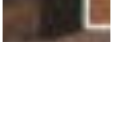
Inlassablement je peins des briques à l’aquarelle.
Pourquoi ? Je pense aujourd’hui ne plus vouloir savoir.
Est-ce un désir, une pulsion, une nécessité, un défouloir,
une contrainte ? Ou une habitude. (…)
Read more
Chôra
, 2025.