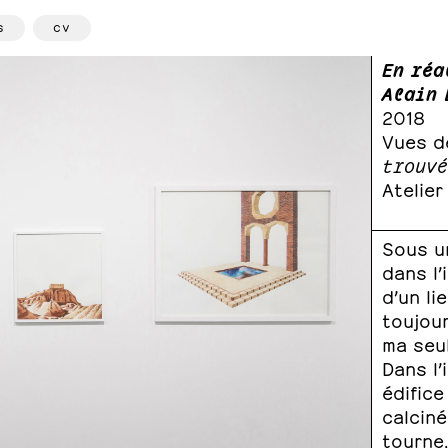
s
cv
En réa
Alain 
2018
Vues d
trouvé
Atelier
Sous un
dans l’
d’un li
toujour
ma seul
Dans l’
édifice
calciné
tourne,