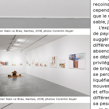
recoins
cependa
que le 
sable, 
L’ex
ier Alain Le Bras, Nantes, 2018, photo Corentin Noyer
de pay
suggére
différe
absence
se dép
privilé
de briq
se perd
liquéfi
mouvem
et effo
différe
elier Alain Le Bras, Nantes, 2018, photos Corentin Noyer
sa pesa
Je m