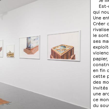
Est-
qui no
Une ent
Créer d
rivalis
le sont
ses ma
exploit
violenc
papier,
constru
en fin 
cette p
des mo
invités
une arc
ce mond
du souv