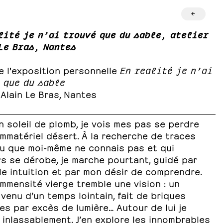
←
lité je n’ai trouvé que du sable, atelier
Le Bras, Nantes
e l'exposition personnelle
En realité je n’ai
 que du sable
 Alain Le Bras, Nantes
 soleil de plomb, je vois mes pas se perdre
immatériel désert. À la recherche de traces
eu que moi-même ne connais pas et qui
s se dérobe, je marche pourtant, guidé par
e intuition et par mon désir de comprendre.
immensité vierge tremble une vision : un
 venu d’un temps lointain, fait de briques
es par excès de lumière… Autour de lui je
 inlassablement. J’en explore les innombrables