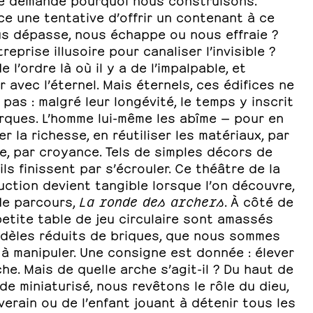
ce une tentative d’offrir un contenant à ce
us dépasse, nous échappe ou nous effraie ?
reprise illusoire pour canaliser l’invisible ?
e l’ordre là où il y a de l’impalpable, et
er avec l’éternel. Mais éternels, ces édifices ne
 pas : malgré leur longévité, le temps y inscrit
rques. L’homme lui-même les abîme — pour en
er la richesse, en réutiliser les matériaux, par
e, par croyance. Tels de simples décors de
 ils finissent par s’écrouler. Ce théâtre de la
ction devient tangible lorsque l’on découvre,
de parcours,
La ronde des archers
. À côté de
etite table de jeu circulaire sont amassés
dèles réduits de briques, que nous sommes
 à manipuler. Une consigne est donnée : élever
he. Mais de quelle arche s’agit-il ? Du haut de
e miniaturisé, nous revêtons le rôle du dieu,
erain ou de l’enfant jouant à détenir tous les