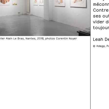
méconn
Contre 
ses out
vider d
toujour
Leah D
elier Alain Le Bras, Nantes, 2018, photos Corentin Noyer
© Adagp, P