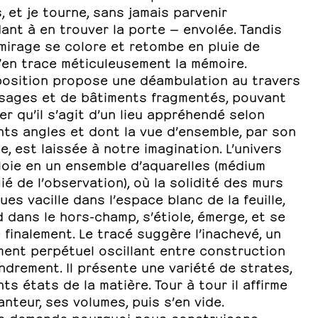
, et je tourne, sans jamais parvenir
nt à en trouver la porte — envolée. Tandis
mirage se colore et retombe en pluie de
j’en trace méticuleusement la mémoire.
position propose une déambulation au travers
sages et de bâtiments fragmentés, pouvant
r qu’il s’agit d’un lieu appréhendé selon
nts angles et dont la vue d’ensemble, par son
, est laissée à notre imagination. L’univers
loie en un ensemble d’aquarelles (médium
gié de l’observation), où la solidité des murs
ues vacille dans l’espace blanc de la feuille,
 dans le hors-champ, s’étiole, émerge, et se
e finalement. Le tracé suggère l’inachevé, un
ent perpétuel oscillant entre construction
ndrement. Il présente une variété de strates,
nts états de la matière. Tour à tour il affirme
nteur, ses volumes, puis s’en vide.
e demande pourquoi nous construisons.