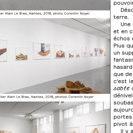
pouvoir
Déso
ier Alain Le Bras, Nantes, 2018, photo Corentin Noyer
terre.
Une 
et en c
échos d
Plus qu
un sup
fantasm
hasard 
que de 
c’est l
sable
q
dénivel
elier Alain Le Bras, Nantes, 2018, photos Corentin Noyer
soubas
aujourd
portes 
pivot à
Il y