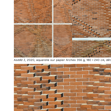
Asada I
, 2020, aquarelle sur papier Arches 356 g, 180 × 240 cm, dét