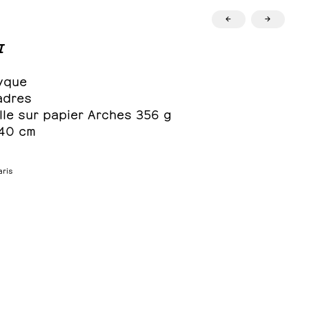
←
→
I
yque
adres
lle sur papier Arches 356 g
240 cm
aris