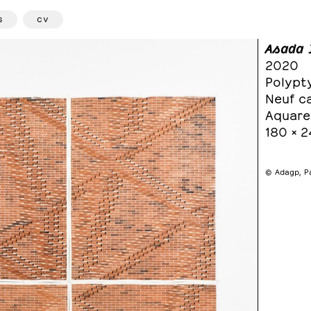
s
cv
Asada 
2020
Polypt
Neuf c
Aquare
180 × 
© Adagp, P