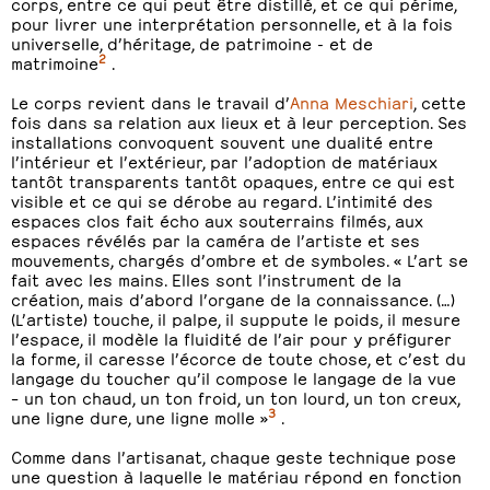
corps, entre ce qui peut être distillé, et ce qui périme,
pour livrer une interprétation personnelle, et à la fois
universelle, d’héritage, de patrimoine - et de
2
matrimoine
.
Le corps revient dans le travail d’
Anna Meschiari
, cette
fois dans sa relation aux lieux et à leur perception. Ses
installations convoquent souvent une dualité entre
l’intérieur et l’extérieur, par l’adoption de matériaux
tantôt transparents tantôt opaques, entre ce qui est
visible et ce qui se dérobe au regard. L’intimité des
espaces clos fait écho aux souterrains filmés, aux
espaces révélés par la caméra de l’artiste et ses
mouvements, chargés d’ombre et de symboles. « L’art se
fait avec les mains. Elles sont l’instrument de la
création, mais d’abord l’organe de la connaissance. (…)
(L’artiste) touche, il palpe, il suppute le poids, il mesure
l’espace, il modèle la fluidité de l’air pour y préfigurer
la forme, il caresse l’écorce de toute chose, et c’est du
langage du toucher qu’il compose le langage de la vue
– un ton chaud, un ton froid, un ton lourd, un ton creux,
3
une ligne dure, une ligne molle »
.
Comme dans l’artisanat, chaque geste technique pose
une question à laquelle le matériau répond en fonction