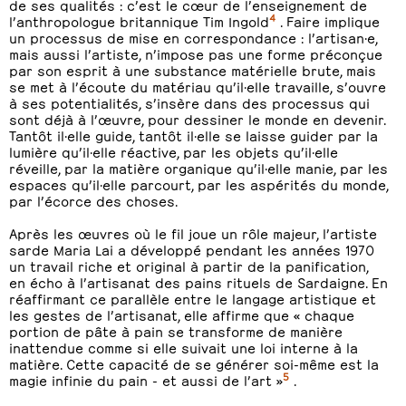
de ses qualités : c’est le cœur de l’enseignement de
4
l’anthropologue britannique Tim Ingold
. Faire implique
un processus de mise en correspondance : l’artisan·e,
mais aussi l’artiste, n’impose pas une forme préconçue
par son esprit à une substance matérielle brute, mais
se met à l’écoute du matériau qu’il·elle travaille, s’ouvre
à ses potentialités, s’insère dans des processus qui
sont déjà à l’œuvre, pour dessiner le monde en devenir.
Tantôt il·elle guide, tantôt il·elle se laisse guider par la
lumière qu’il·elle réactive, par les objets qu’il·elle
réveille, par la matière organique qu’il·elle manie, par les
espaces qu’il·elle parcourt, par les aspérités du monde,
par l’écorce des choses.
Après les œuvres où le fil joue un rôle majeur, l’artiste
sarde Maria Lai a développé pendant les années 1970
un travail riche et original à partir de la panification,
en écho à l’artisanat des pains rituels de Sardaigne. En
réaffirmant ce parallèle entre le langage artistique et
les gestes de l’artisanat, elle affirme que « chaque
portion de pâte à pain se transforme de manière
inattendue comme si elle suivait une loi interne à la
matière. Cette capacité de se générer soi-même est la
5
magie infinie du pain - et aussi de l’art »
.