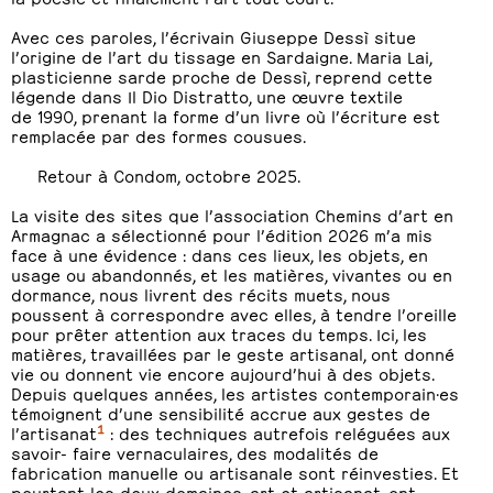
Avec ces paroles, l’écrivain Giuseppe Dessì situe
l’origine de l’art du tissage en Sardaigne. Maria Lai,
plasticienne sarde proche de Dessì, reprend cette
légende dans Il Dio Distratto, une œuvre textile
de 1990, prenant la forme d’un livre où l’écriture est
remplacée par des formes cousues.
Retour à Condom, octobre 2025.
La visite des sites que l’association Chemins d’art en
Armagnac a sélectionné pour l’édition 2026 m’a mis
face à une évidence : dans ces lieux, les objets, en
usage ou abandonnés, et les matières, vivantes ou en
dormance, nous livrent des récits muets, nous
poussent à correspondre avec elles, à tendre l’oreille
pour prêter attention aux traces du temps. Ici, les
matières, travaillées par le geste artisanal, ont donné
vie ou donnent vie encore aujourd’hui à des objets.
Depuis quelques années, les artistes contemporain·es
témoignent d’une sensibilité accrue aux gestes de
1
l’artisanat
: des techniques autrefois reléguées aux
savoir- faire vernaculaires, des modalités de
fabrication manuelle ou artisanale sont réinvesties. Et
pourtant les deux domaines, art et artisanat, ont