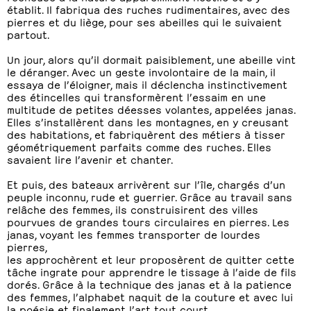
établit. Il fabriqua des ruches rudimentaires, avec des
pierres et du liège, pour ses abeilles qui le suivaient
partout.
Un jour, alors qu’il dormait paisiblement, une abeille vint
le déranger. Avec un geste involontaire de la main, il
essaya de l’éloigner, mais il déclencha instinctivement
des étincelles qui transformèrent l’essaim en une
multitude de petites déesses volantes, appelées janas.
Elles s’installèrent dans les montagnes, en y creusant
des habitations, et fabriquèrent des métiers à tisser
géométriquement parfaits comme des ruches. Elles
savaient lire l’avenir et chanter.
Et puis, des bateaux arrivèrent sur l’île, chargés d’un
peuple inconnu, rude et guerrier. Grâce au travail sans
relâche des femmes, ils construisirent des villes
pourvues de grandes tours circulaires en pierres. Les
janas, voyant les femmes transporter de lourdes
pierres,
les approchèrent et leur proposèrent de quitter cette
tâche ingrate pour apprendre le tissage à l’aide de fils
dorés. Grâce à la technique des janas et à la patience
des femmes, l’alphabet naquit de la couture et avec lui
la poésie et finalement l’art tout court.