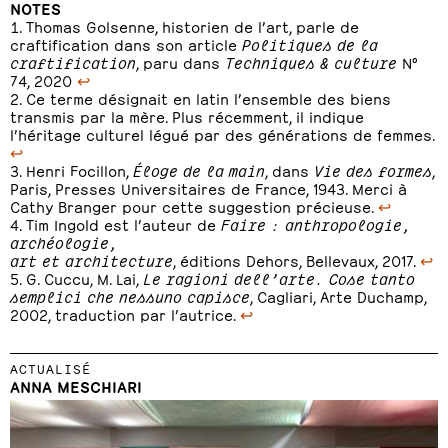
NOTES
Thomas Golsenne, historien de l’art, parle de
craftification dans son article
Politiques de la
craftification
, paru dans
Techniques & culture
N°
74, 2020
↩
Ce terme désignait en latin l’ensemble des biens
transmis par la mère. Plus récemment, il indique
l’héritage culturel légué par des générations de femmes.
↩
Henri Focillon,
Éloge de la main
, dans
Vie des formes
,
Paris, Presses Universitaires de France, 1943. Merci à
Cathy Branger pour cette suggestion précieuse.
↩
Tim Ingold est l’auteur de
Faire : anthropologie,
archéologie,
art et architecture
, éditions Dehors, Bellevaux, 2017.
↩
G. Cuccu, M. Lai,
Le ragioni dell’arte. Cose tanto
semplici che nessuno capisce
, Cagliari, Arte Duchamp,
2002, traduction par l’autrice.
↩
ACTUALISÉ
ANNA MESCHIARI