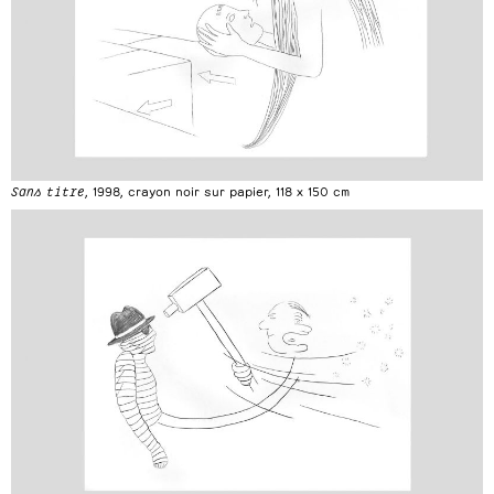
Sans titre
, 1998, crayon noir sur papier, 118 x 150 cm