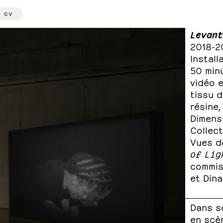
cv
Levant
2018-2
Install
50 min
vidéo e
tissu d
résine
Dimens
Collect
Vues de
of Lig
commis
et Din
Dans s
en scèn