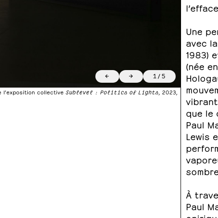
l’effac
Une pe
avec l
1983) e
(née en
←
→
1
/
5
Hologa
mouvem
e l’exposition collective
Sublevel : Politics of Lights
, 2023,
vibrant
que le 
Paul Ma
Lewis e
perfor
vaporeu
sombre 
À trave
Paul M
oniriq