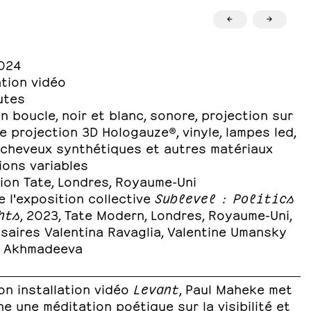
←
→
024
ation vidéo
utes
n boucle, noir et blanc, sonore, projection sur
e projection 3D Hologauze®, vinyle, lampes led,
, cheveux synthétiques et autres matériaux
ions variables
ion Tate, Londres, Royaume-Uni
 l'exposition collective
Sublevel : Politics
hts
, 2023, Tate Modern, Londres, Royaume-Uni,
saires Valentina Ravaglia, Valentine Umansky
a Akhmadeeva
on installation vidéo
Levant
, Paul Maheke met
e une méditation poétique sur la visibilité et