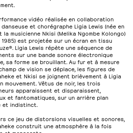
ement.
rformance vidéo réalisée en collaboration
a danseuse et chorégraphe Ligia Lewis (née en
t la musicienne Nkisi (Melika Ngombe Kolongo)
 1985) est projetée sur un écran en tissu
uze®. Ligia Lewis répète une séquence de
ents sur une bande sonore électronique
e, sa forme se brouillant. Au fur et à mesure
champ de vision se déplace, les figures de
heke et Nkisi se joignent brièvement à Ligia
n mouvement. Vêtus de noir, les trois
meurs apparaissent et disparaissent,
x et fantomatiques, sur un arrière plan
et indistinct.
rs ce jeu de distorsions visuelles et sonores,
aheke construit une atmosphère à la fois
ue et menaçante.