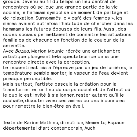
groupe. Devenu au fil du temps un lieu central de
rencontres où se joue une grande partie de la vie
sociale, le hammam symbolise ce moment de partage et
de relaxation. Surnommés le « café des femmes », les
mères avaient autrefois l’habitude de chercher dans les
hammams les futures épouses de leurs fils. Aussi, des
codes sociaux permettaient de connaitre les situations
familiales de chacune en fonction de la couleur de la
serviette.
Avec
Barma
, Marion Mounic récrée une antichambre
artistique plongeant le·la spectateur·ice dans une
rencontre directe avec la perception.
Le ressenti est mis à l’épreuve par un jeu de lumières, la
température semble monter, la vapeur de l’eau devient
presque perceptible.
Mais surtout, l’artiste bascule la création pour la
transformer en un lieu du corps social et de l’affect où
le public est invité à s’allonger, rester autant qu’il le
souhaite, discuter avec ses ami·es ou des inconnu·es
pour remettre le bien-être en éveil.
Texte de Karine Mathieu, directrice, Memento, Espace
départemental d’art contemporain, Auch