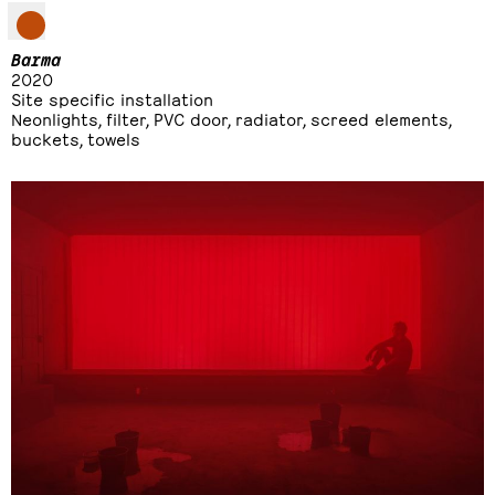
Barma
2020
Site specific installation
Neonlights, filter, PVC door, radiator, screed elements,
buckets, towels