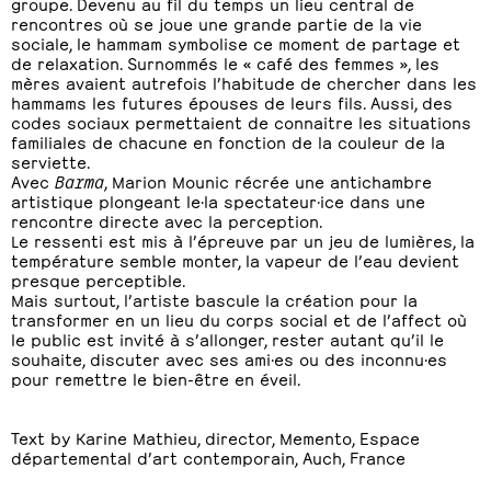
groupe. Devenu au fil du temps un lieu central de
rencontres où se joue une grande partie de la vie
sociale, le hammam symbolise ce moment de partage et
de relaxation. Surnommés le « café des femmes », les
mères avaient autrefois l’habitude de chercher dans les
hammams les futures épouses de leurs fils. Aussi, des
codes sociaux permettaient de connaitre les situations
familiales de chacune en fonction de la couleur de la
serviette.
Avec
Barma
, Marion Mounic récrée une antichambre
artistique plongeant le·la spectateur·ice dans une
rencontre directe avec la perception.
Le ressenti est mis à l’épreuve par un jeu de lumières, la
température semble monter, la vapeur de l’eau devient
presque perceptible.
Mais surtout, l’artiste bascule la création pour la
transformer en un lieu du corps social et de l’affect où
le public est invité à s’allonger, rester autant qu’il le
souhaite, discuter avec ses ami·es ou des inconnu·es
pour remettre le bien-être en éveil.
Text by Karine Mathieu, director, Memento, Espace
départemental d’art contemporain, Auch, France