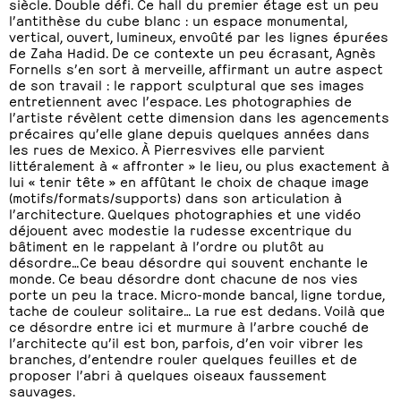
siècle. Double défi. Ce hall du premier étage est un peu
l’antithèse du cube blanc : un espace monumental,
vertical, ouvert, lumineux, envoûté par les lignes épurées
de Zaha Hadid. De ce contexte un peu écrasant, Agnès
Fornells s’en sort à merveille, affirmant un autre aspect
de son travail : le rapport sculptural que ses images
entretiennent avec l’espace. Les photographies de
l’artiste révèlent cette dimension dans les agencements
précaires qu’elle glane depuis quelques années dans
les rues de Mexico. À Pierresvives elle parvient
littéralement à « affronter » le lieu, ou plus exactement à
lui « tenir tête » en affûtant le choix de chaque image
(motifs/formats/supports) dans son articulation à
l’architecture. Quelques photographies et une vidéo
déjouent avec modestie la rudesse excentrique du
bâtiment en le rappelant à l’ordre ou plutôt au
désordre…Ce beau désordre qui souvent enchante le
monde. Ce beau désordre dont chacune de nos vies
porte un peu la trace. Micro-monde bancal, ligne tordue,
tache de couleur solitaire… La rue est dedans. Voilà que
ce désordre entre ici et murmure à l’arbre couché de
l’architecte qu’il est bon, parfois, d’en voir vibrer les
branches, d’entendre rouler quelques feuilles et de
proposer l’abri à quelques oiseaux faussement
sauvages.