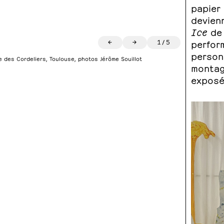
papier 
devien
Ice
de 
←
→
1
/
5
perfor
personn
 des Cordeliers, Toulouse, photos Jérôme Souillot
monta
exposé