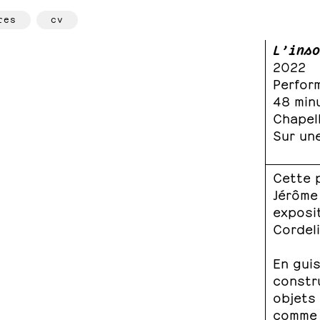
res
cv
L’inso
2022
Perfor
48 min
Chapell
Sur une
Cette p
Jérôme 
exposi
Cordel
En guis
constr
objets 
comme é