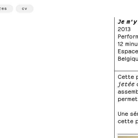
res
cv
Je m'y
2013
Perfor
12 min
Espace 
Belgiq
Cette p
jetée
d
assemb
permett
Une sér
cette 