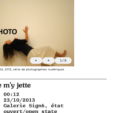
←
→
1
/
9
te
, 2013, série de photographies numériques