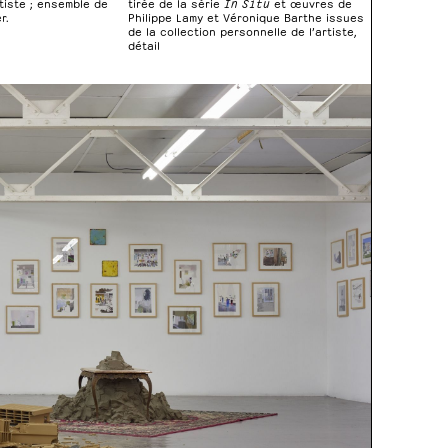
tirée de la série
In Situ
et œuvres de
tiste ; ensemble de
Philippe Lamy et Véronique Barthe issues
r.
de la collection personnelle de l’artiste,
détail