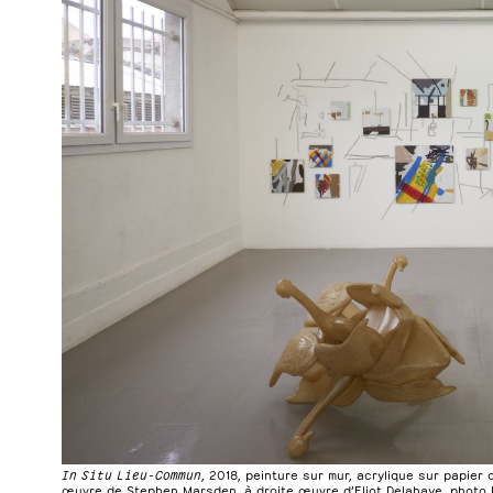
In Situ Lieu-Commun
, 2018, peinture sur mur, acrylique sur papier 
œuvre de Stephen Marsden, à droite œuvre d’Eliot Delahaye, photo