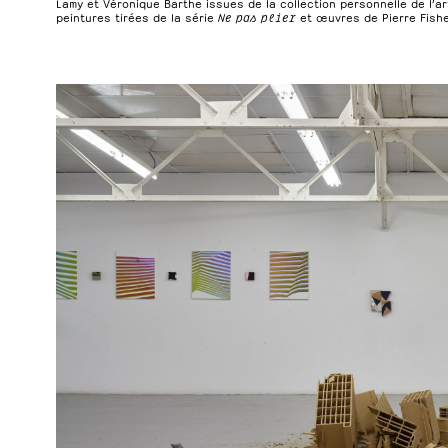
Lamy et Véronique Barthe issues de la collection personnelle de l’ar
peintures tirées de la série
Ne pas plier
et œuvres de Pierre Fishe