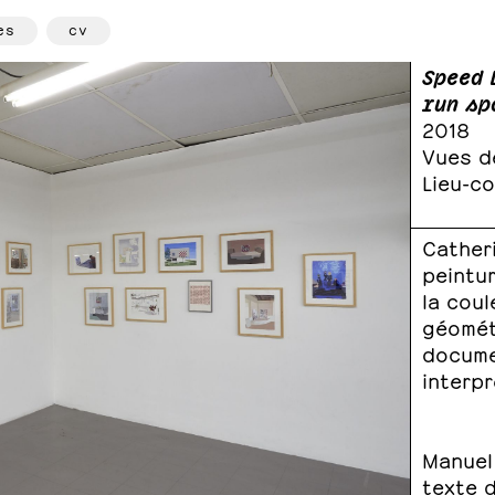
es
cv
Speed 
run sp
2018
Vues de
Lieu-co
Cather
peintur
la coul
géométr
documen
interpr
Manuel 
texte 