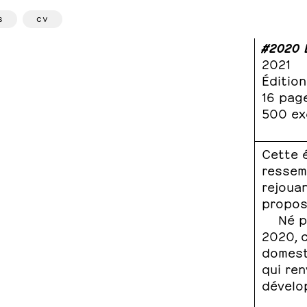
s
cv
#2020 
2021
Édition
16 page
500 ex
Cette é
ressem
rejouan
proposa
Né p
2020, c
domest
qui ren
dévelop