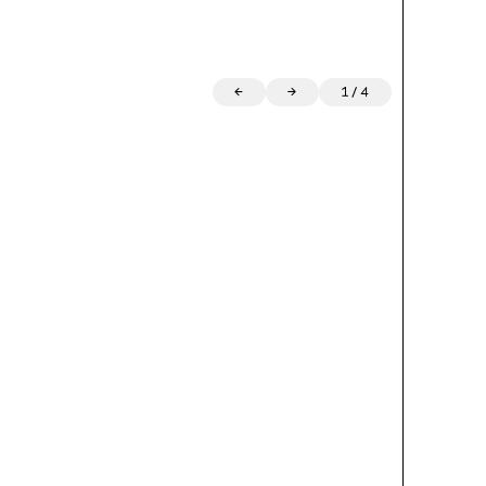
←
→
1
/
4