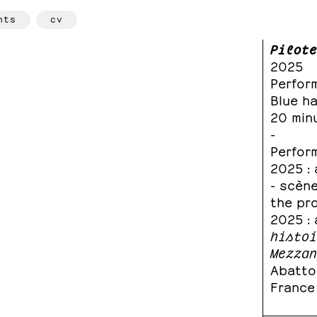
hts
cv
Pilote
2025
Perfor
Blue h
20 min
-
Perfor
2025 :
- scène
the pr
2025 : 
histo
Mezza
Abattoi
France