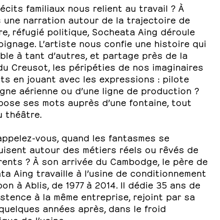
écits familiaux nous relient au travail ? À
 une narration autour de la trajectoire de
e, réfugié politique, Socheata Aing déroule
ignage. L’artiste nous confie une histoire qui
le à tant d’autres, et partage près de la
du Creusot, les péripéties de nos imaginaires
ts en jouant avec les expressions : pilote
igne aérienne ou d’une ligne de production ?
épose ses mots auprès d’une fontaine, tout
 théâtre.
appelez-vous, quand les fantasmes se
uisent autour des métiers réels ou rêvés de
rents ? À son arrivée du Cambodge, le père de
a Aing travaille à l’usine de conditionnement
on à Ablis, de 1977 à 2014. Il dédie 35 ans de
stence à la même entreprise, rejoint par sa
quelques années après, dans le froid
fique de l’usine.