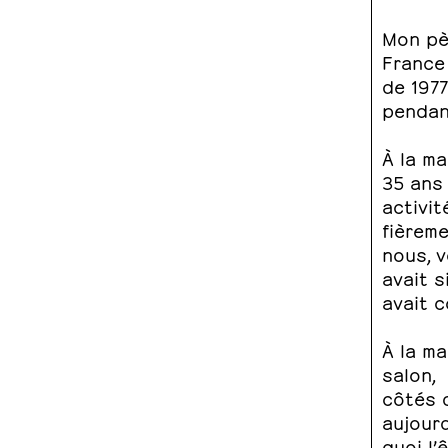
Mon pèr
France 
de 1977
pendan
À la ma
35 ans 
activit
fièreme
nous, 
avait s
avait c
À la m
salon, 
côtés 
aujourd
quoi l’ê