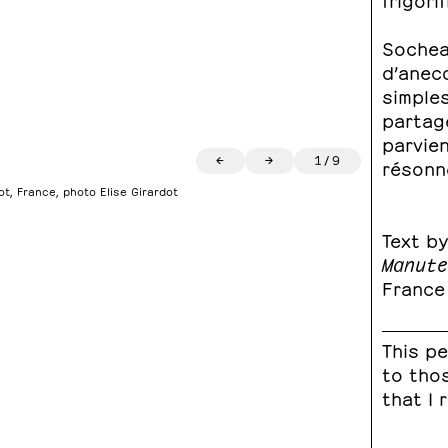
Sochea
d’anec
simples
partagé
parvien
←
→
1
/
9
résonn
ot, France, photo Elise Girardot
Text by
Manute
France
This pe
to tho
that I 