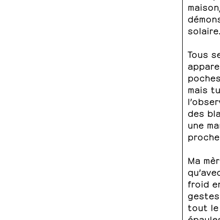
maison
démonst
solaire
Tous se
appare
poches,
mais tu
l’obser
des bla
une mam
proches
Ma mèr
qu’avec
froid e
gestes 
tout le
épaules