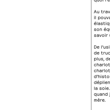
Au tra
il pouv
élastiq
son équ
savoir 
De l’us
de truc
plus, d
charlo
charlot
d’histo
déplien
la soie
quand j
mère.