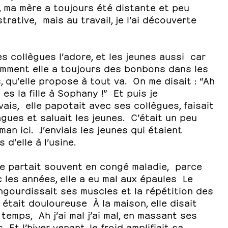
, ma mère a toujours été distante et peu
rative, mais au travail, je l’ai découverte
.
s collègues l’adore, et les jeunes aussi car
mment elle a toujours des bonbons dans les
 qu’elle propose à tout va. On me disait : “Ah
 es la fille à Sophany !” Et puis je
vais, elle papotait avec ses collègues, faisait
gues et saluait les jeunes. C’était un peu
an ici. J’enviais les jeunes qui étaient
 d’elle à l’usine.
e partait souvent en congé maladie, parce
 les années, elle a eu mal aux épaules Le
ngourdissait ses muscles et la répétition des
était douloureuse À la maison, elle disait
 temps, Ah j’ai mal j’ai mal, en massant ses
 Et l’hiver venant, le froid amplifiait sa