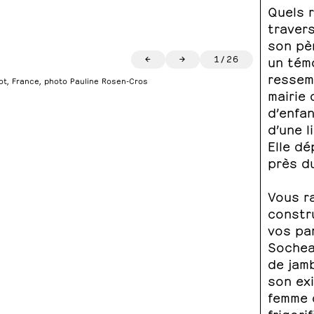
Quels r
travers
son pèr
←
→
1
/
26
un témo
ressemb
sot, France, photo Pauline Rosen-Cros
mairie 
d’enfan
d’une l
Elle d
près du
Vous r
constr
vos pa
Socheat
de jamb
son exi
femme 
frigori