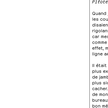
Pilote
Quand j
les co
disaien
rigola
car mes
comme l
effet, 
ligne a
Il étai
plus ex
de jamb
plus si
cacher
de mon 
bureaux
bon mét