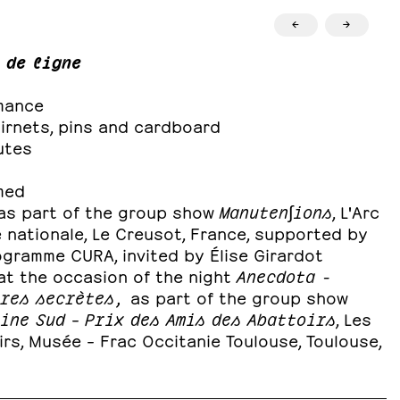
←
→
 de ligne
mance
airnets, pins and cardboard
utes
med
 as part of the group show
Manuten∫ions
, L'Arc
 nationale, Le Creusot, France, supported by
ogramme CURA, invited by Élise Girardot
at the occasion of the night
Anecdota -
ires secrètes,
as part of the group show
nine Sud
–
Prix des Amis des Abattoirs
, Les
rs, Musée – Frac Occitanie Toulouse, Toulouse,