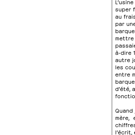
L’usine
super f
au frai
par une
barque
mettre
passai
à-dire 
autre j
les cou
entre 
barquet
d’été, 
foncti
Quand j
mère, e
chiffre
l’écrit