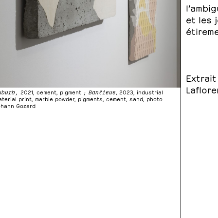
l’ambig
et les 
étirem
Extrait
Laflore
uburb,
2021, cement, pigment
; Banlieue
, 2023, industrial
aterial print, marble powder, pigments, cement, sand, photo
ohann Gozard