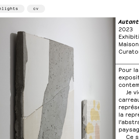
hlights
cv
Autant
2023
Exhibi
Maison
Curato
Pour la
exposit
contemp
Je v
carreau
représ
la repr
l’abstr
paysag
Ce s