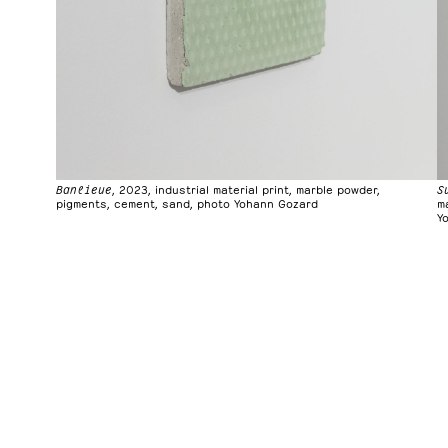
Banlieue
, 2023, industrial material print, marble powder,
S
pigments, cement, sand, photo Yohann Gozard
m
Y