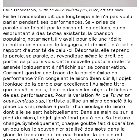
Émilie Franceschin,
Tu ne te souviendras pas
, 2022, artist’s book
Émilie Franceschin dit que longtemps elle n’a pas voulu
parler pendant ses performances. Sa « prise de
parole » se faisait par le corps et les actions, ou en
empruntant à des textes existants, la chanson
populaire, notamment. Il y avait pour elle une réelle
intention de « couper le langage », et de mettre à mal le
rapport d’autorité de celui-ci. Désormais, elle reprend
la parole, sa parole, et revendique même le droit de
porter sa propre voix. Cette nouvelle posture orale l’a
amenée logiquement à réfléchir sur sa conservation.
Comment garder une trace de la parole émise en
performance ? En congelant le micro (bien sûr !), l’objet
iconique de la parole par excellence ! Au même titre
que les vêtements, il entre dans « les objets fétiches »
de ses performances. Pour la variation #4 de
Tu ne te
souviendras pas
, l’artiste utilise un micro congelé à la
place du vrai, réalisé à partir d’un moulage du micro
dont elle se sert habituellement. Dans sa main ou sur le
pied du micro, l’objet glacé fond peu à peu. Sa texture
change. Symboliquement, chaque goutte fait disparaître
un peu plus le souvenir cristallisé des mots dans la
glace, le transformant en eau. Fondue, la parole est
comme liquidée. Plutôt que d’y voir une trace de la