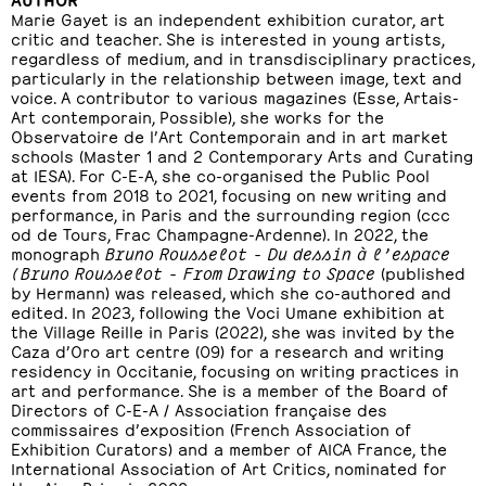
Marie Gayet is an independent exhibition curator, art
critic and teacher. She is interested in young artists,
regardless of medium, and in transdisciplinary practices,
particularly in the relationship between image, text and
voice. A contributor to various magazines (Esse, Artais-
Art contemporain, Possible), she works for the
Observatoire de l’Art Contemporain and in art market
schools (Master 1 and 2 Contemporary Arts and Curating
at IESA). For C-E-A, she co-organised the Public Pool
events from 2018 to 2021, focusing on new writing and
performance, in Paris and the surrounding region (ccc
od de Tours, Frac Champagne-Ardenne). In 2022, the
monograph
Bruno Rousselot - Du dessin à l’espace
(Bruno Rousselot - From Drawing to Space
(published
by Hermann) was released, which she co-authored and
edited. In 2023, following the Voci Umane exhibition at
the Village Reille in Paris (2022), she was invited by the
Caza d’Oro art centre (09) for a research and writing
residency in Occitanie, focusing on writing practices in
art and performance. She is a member of the Board of
Directors of C-E-A / Association française des
commissaires d’exposition (French Association of
Exhibition Curators) and a member of AICA France, the
International Association of Art Critics, nominated for