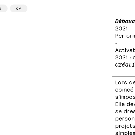
s
cv
Débauc
2021
Perfor
-
Activa
2021 :
Créati
Lors de
coincé 
s’impos
Elle de
se dre
person
projets
simplem