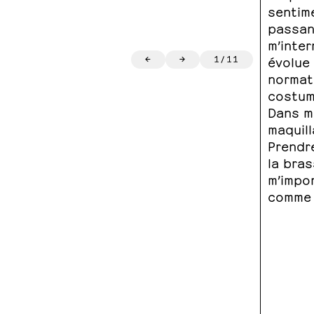
sentim
passant
m’inter
←
→
1
/
11
évolue
normati
costum
Dans ma
maquill
Prendr
la bras
m’impor
comme 