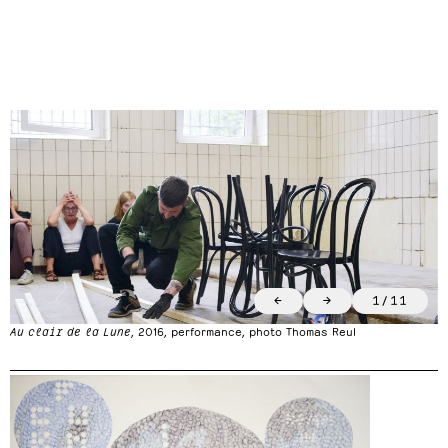
←
→
1
/
11
Au clair de la Lune
, 2016, performance, photo Thomas Reul