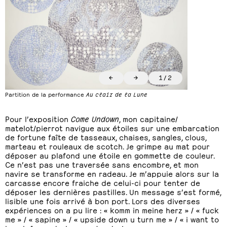
←
→
1
/
2
Partition de la performance
Au clair de la Lune
Pour l’exposition
Come Undown
, mon capitaine/
matelot/pierrot navigue aux étoiles sur une embarcation
de fortune faîte de tasseaux, chaises, sangles, clous,
marteau et rouleaux de scotch. Je grimpe au mat pour
déposer au plafond une étoile en gommette de couleur.
Ce n’est pas une traversée sans encombre, et mon
navire se transforme en radeau. Je m’appuie alors sur la
carcasse encore fraiche de celui-ci pour tenter de
déposer les dernières pastilles. Un message s’est formé,
lisible une fois arrivé à bon port. Lors des diverses
expériences on a pu lire : « komm in meine herz » / « fuck
me » / « sapine » / « upside down u turn me » / « i want to