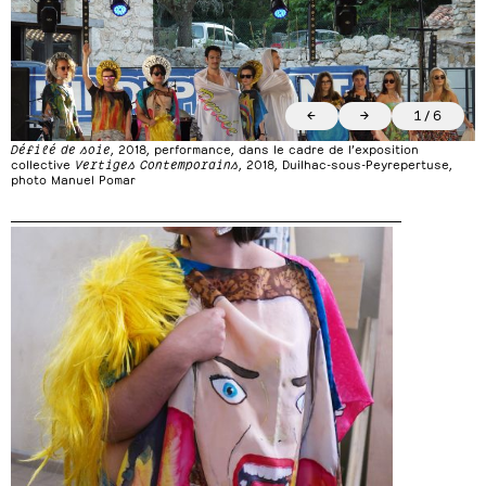
←
→
1
/
6
Défilé de soie
, 2018, performance, dans le cadre de l’exposition
collective
Vertiges Contemporains
,
2018,
Duilhac-sous-Peyrepertuse,
photo Manuel Pomar