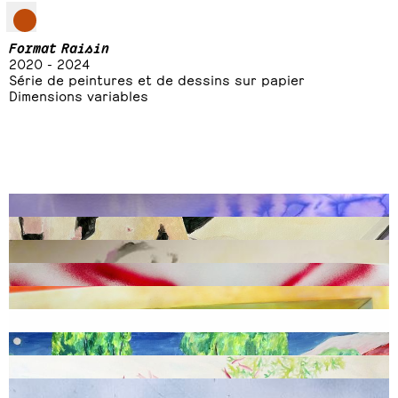
Format Raisin
2020 - 2024
Série de peintures et de dessins sur papier
Dimensions variables
Sans titre
, 2021, peinture sur papier, 65 x 50 cm
Capo di tutti capi
, 2022, peinture acrylique sur papier, 29,7 x 42 cm
Sans titre
, 2021, peinture sur papier, 65 x 50 cm
Sans titre
, 2022, peinture sur papier, 50 x 65 cm
Superstition ain’t the way
, 2020, peinture sur papier, 50 x 65 cm
Glissade picturale
, 2020, peinture sur papier, 65 x 50 cm
Pas de lune
, 2023, peinture acrylique sur toile, 70 x 100 cm
Pour maman
, 2021, aquarelle sur papier, 50 x 65 cm
Sans titre
, 2024, peinture sur photographie, 65 x 50 cm