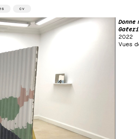
es
cv
Donne 
Galeri
2022
Vues de